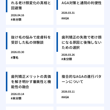
れる老け顔変化の真相と
AGA対策と通院の利便性
回避策
2026.03.31
2026.04.16
AGA
未分類
抜け毛の悩みで皮膚科を
歯列矯正の失敗で老け顔
受診した私の体験談
になる原因と後悔しない
ための選択
2026.03.30
2026.03.26
薄毛
未分類
歯列矯正メリットの真価
複合的なAGAの進行パタ
を解き明かす審美性と機
ーンについて
能性の融合
2026.03.11
2026.03.14
AGA
未分類