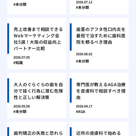
2026.07.12
未分類
未分類
売上改善まで相談できる
歯茎のアフタ性口内炎を
Webマーケティング会
最短で治すために歯科医
社5選！大阪の収益向上
院を頼るべき理由
パートナー比較
2026.06.02
2026.07.05
未分類
知識
大人のぐらぐらの歯を自
専門医が教えるAGA治療
分で抜く行為に潜む危険
を皮膚科で相談すべき理
性と正しい解決策
由
2026.05.08
2026.04.17
未分類
AGA
歯列矯正の失敗と恐れら
近所の皮膚科で始める