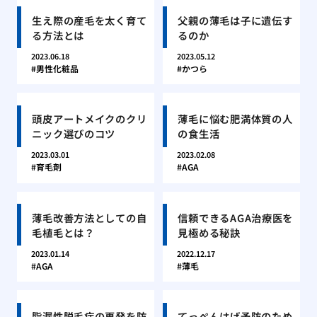
生え際の産毛を太く育て
父親の薄毛は子に遺伝す
る方法とは
るのか
2023.06.18
2023.05.12
男性化粧品
かつら
頭皮アートメイクのクリ
薄毛に悩む肥満体質の人
ニック選びのコツ
の食生活
2023.03.01
2023.02.08
育毛剤
AGA
薄毛改善方法としての自
信頼できるAGA治療医を
毛植毛とは？
見極める秘訣
2023.01.14
2022.12.17
AGA
薄毛
脂漏性脱毛症の再発を防
てっぺんはげ予防のため