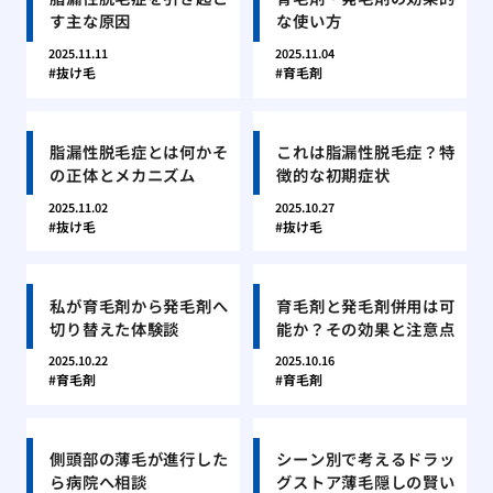
す主な原因
な使い方
2025.11.11
2025.11.04
抜け毛
育毛剤
脂漏性脱毛症とは何かそ
これは脂漏性脱毛症？特
の正体とメカニズム
徴的な初期症状
2025.11.02
2025.10.27
抜け毛
抜け毛
私が育毛剤から発毛剤へ
育毛剤と発毛剤併用は可
切り替えた体験談
能か？その効果と注意点
2025.10.22
2025.10.16
育毛剤
育毛剤
側頭部の薄毛が進行した
シーン別で考えるドラッ
ら病院へ相談
グストア薄毛隠しの賢い