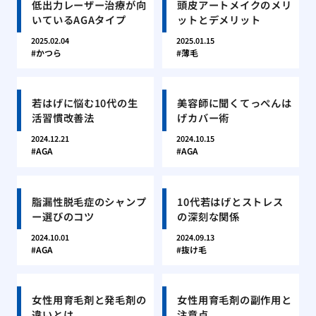
低出力レーザー治療が向
頭皮アートメイクのメリ
いているAGAタイプ
ットとデメリット
2025.02.04
2025.01.15
かつら
薄毛
若はげに悩む10代の生
美容師に聞くてっぺんは
活習慣改善法
げカバー術
2024.12.21
2024.10.15
AGA
AGA
脂漏性脱毛症のシャンプ
10代若はげとストレス
ー選びのコツ
の深刻な関係
2024.10.01
2024.09.13
AGA
抜け毛
女性用育毛剤と発毛剤の
女性用育毛剤の副作用と
違いとは
注意点