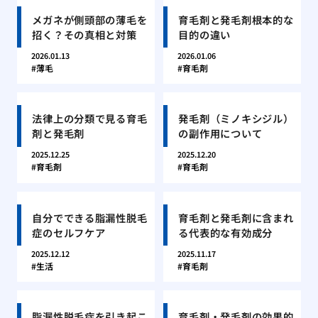
メガネが側頭部の薄毛を
育毛剤と発毛剤根本的な
招く？その真相と対策
目的の違い
2026.01.13
2026.01.06
薄毛
育毛剤
法律上の分類で見る育毛
発毛剤（ミノキシジル）
剤と発毛剤
の副作用について
2025.12.25
2025.12.20
育毛剤
育毛剤
自分でできる脂漏性脱毛
育毛剤と発毛剤に含まれ
症のセルフケア
る代表的な有効成分
2025.12.12
2025.11.17
生活
育毛剤
脂漏性脱毛症を引き起こ
育毛剤・発毛剤の効果的