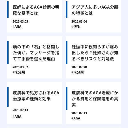
医師によるAGA診断の明
アジア人に多いAGA分類
確な基準とは
の特徴とは
2026.03.05
2026.03.04
AGA
薄毛
顎の下の「石」と格闘し
妊娠中に親知らずが痛み
た僕が、マッサージを捨
出したら？妊婦さんが知
てて手術を選んだ理由
るべきリスクと対処法
2026.03.02
2026.02.20
未分類
未分類
皮膚科で処方されるAGA
皮膚科でのAGA治療にか
治療薬の種類と効果
かる費用と保険適用の真
実
2026.02.13
2026.02.13
AGA
AGA