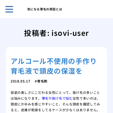
気になる薄毛の原因とは
薄毛
うな
投稿者:
isovi-user
まず
策
洗髪
とに
アルコール不使用の手作り
薄毛
にな
育毛液で頭皮の保湿を
薄毛
れを
2018.05.17
育毛剤
薄毛
馬鹿
容姿の美しさにこだわる女性にとって、抜け毛の多いこと
薄毛
は悩みになります。
薄毛や抜け毛で悩む
女性で多いのは、
頭皮にかゆみを感じやすいこと、そんな頭皮を確認してみ
ると、皮膚が乾燥をしてるケースが少なくはありません。