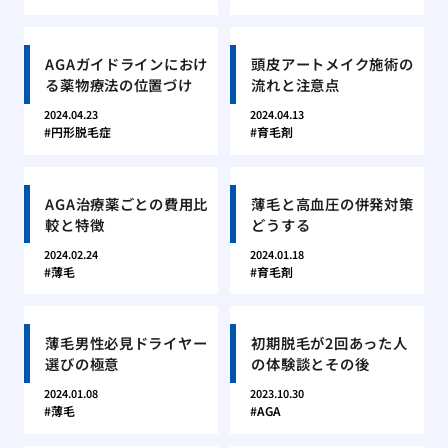
AGAガイドラインにおけ
頭皮アートメイク施術の
る薬物療法の位置づけ
流れと注意点
2024.04.23
2024.04.13
円形脱毛症
育毛剤
AGA治療薬ごとの費用比
薄毛と高血圧の併発対策
較と特徴
どうする
2024.02.24
2024.01.18
薄毛
育毛剤
薄毛男性必見ドライヤー
初期脱毛が2回あった人
選びの極意
の体験談とその後
2024.01.08
2023.10.30
薄毛
AGA