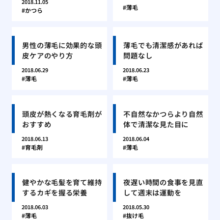
2018.11.05
薄毛
かつら
男性の薄毛に効果的な頭
薄毛でも清潔感があれば
皮ケアのやり方
問題なし
2018.06.29
2018.06.23
薄毛
薄毛
頭皮が熱くなる育毛剤が
不自然なかつらより自然
おすすめ
体で清潔な見た目に
2018.06.13
2018.06.04
育毛剤
薄毛
健やかな毛髪を育て維持
夜遅い時間の食事を見直
するカギを握る栄養
して週末は運動を
2018.06.03
2018.05.30
薄毛
抜け毛