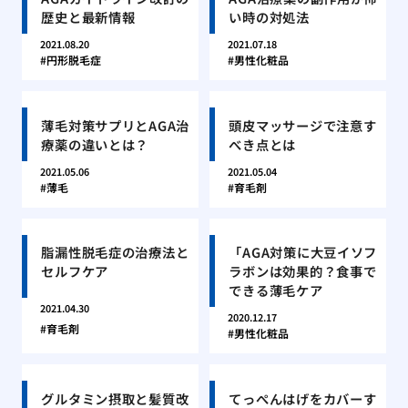
歴史と最新情報
い時の対処法
2021.08.20
2021.07.18
円形脱毛症
男性化粧品
薄毛対策サプリとAGA治
頭皮マッサージで注意す
療薬の違いとは？
べき点とは
2021.05.06
2021.05.04
薄毛
育毛剤
脂漏性脱毛症の治療法と
「AGA対策に大豆イソフ
セルフケア
ラボンは効果的？食事で
できる薄毛ケア
2021.04.30
2020.12.17
育毛剤
男性化粧品
グルタミン摂取と髪質改
てっぺんはげをカバーす