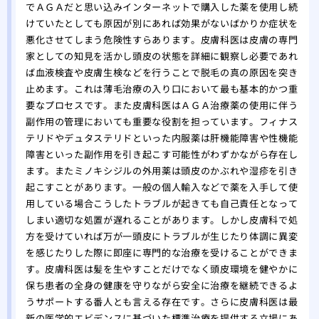
でＡＧＡだと思い込みインターネットで購入した薬を使用し続
けていたとしても原因が別にあれば効果がないばかりか症状を
悪化させてしまう危険性すらあります。皮膚科医は皮膚の専門
家としての知見を活かし頭皮の状態を詳細に観察し必要であれ
ば血液検査や皮膚生検などを行うことで脱毛の真の原因を突き
止めます。これは薄毛治療の入り口において最も基本的かつ重
要なプロセスです。また皮膚科医はＡＧＡ治療薬の使用に伴う
副作用の管理においても重要な役割を担っています。フィナス
テリドやデュタステリドといった内服薬は肝機能障害や性機能
障害といった副作用を引き起こす可能性がわずかながら存在し
ます。またミノキシジルの外用薬は頭皮のかぶれや湿疹を引き
起こすことがあります。一般の個人輸入などで薬を入手して使
用している場合こうしたトラブルが起きても自己責任となって
しまい適切な処置が遅れることがあります。しかし皮膚科で処
方を受けていれば万が一頭皮にトラブルが生じたり体調に異変
を感じたりした際に即座に専門的な治療を受けることができま
す。皮膚科医は髪を生やすことだけでなく頭皮環境を健やかに
保ち患者の全身の健康を守りながら安全に治療を継続できるよ
うサポートする番人とも言える存在です。さらに皮膚科医は最
新の医学的エビデンスに基づいた標準治療を提供する立場にあ