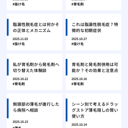
抜け毛
育毛剤
脂漏性脱毛症とは何かそ
これは脂漏性脱毛症？特
の正体とメカニズム
徴的な初期症状
2025.11.02
2025.10.27
抜け毛
抜け毛
私が育毛剤から発毛剤へ
育毛剤と発毛剤併用は可
切り替えた体験談
能か？その効果と注意点
2025.10.22
2025.10.16
育毛剤
育毛剤
側頭部の薄毛が進行した
シーン別で考えるドラッ
ら病院へ相談
グストア薄毛隠しの賢い
使い方
2025.10.15
2025.10.14
薄毛