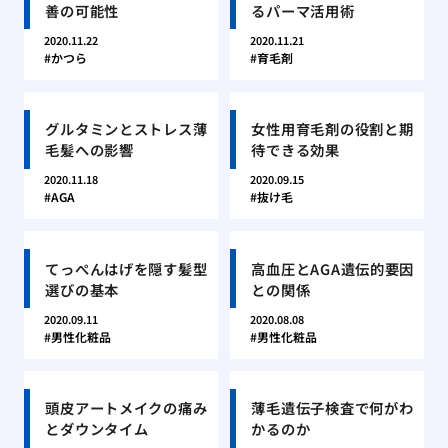
善の可能性
るパーマ活用術
2020.11.22
2020.11.21
かつら
育毛剤
グルタミンとストレス薄
女性用育毛剤の役割と期
毛髪への影響
待できる効果
2020.11.18
2020.09.15
AGA
抜け毛
てっぺんはげを隠す髪型
高血圧とAGA遺伝的要因
選びの基本
との関係
2020.09.11
2020.08.08
男性化粧品
男性化粧品
頭皮アートメイクの痛み
薄毛遺伝子検査で何がわ
とダウンタイム
かるのか