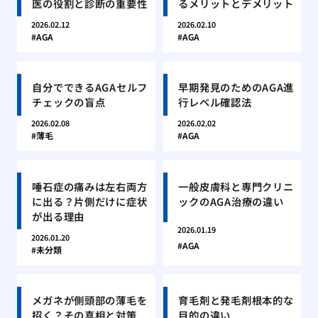
医の役割と診断の重要性
るメリットとデメリット
2026.02.12
2026.02.10
AGA
AGA
自分でできるAGAセルフ
早期発見のためのAGA進
チェックの盲点
行レベル確認法
2026.02.08
2026.02.02
薄毛
AGA
唾石症の痛みは左右両方
一般皮膚科と専門クリニ
に出る？片側だけに症状
ックのAGA治療の違い
が出る理由
2026.01.19
2026.01.20
AGA
未分類
メガネが側頭部の薄毛を
育毛剤と発毛剤根本的な
招く？その真相と対策
目的の違い