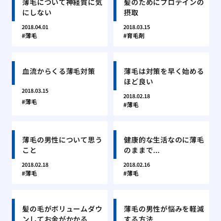
薄毛について神経質に気
髪のためにプロテインの
にしない
摂取
2018.04.01
2018.03.15
薄毛
育毛剤
血流からくる薄毛対策
薄毛は対策を早く始める
ほど良い
2018.03.15
2018.02.18
薄毛
薄毛
薄毛の男性について思う
健康的な生活なのに薄毛
こと
のままで…
2018.02.18
2018.02.16
薄毛
薄毛
髪の毛がボリュームダウ
薄毛の男性が悩みを軽減
ンしてお金がかかる
する方法