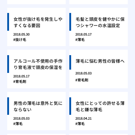
女性が抜け毛を発生しや
毛髪と頭皮を健やかに保
すくなる要因
つシャワーの水温設定
2018.05.30
2018.05.17
抜け毛
薄毛
アルコール不使用の手作
薄毛に悩む男性の皆様へ
り育毛液で頭皮の保湿を
2018.05.03
2018.05.17
育毛剤
育毛剤
男性の薄毛は意外と気に
女性にとっての許せる薄
ならない
毛と嫌な薄毛
2018.05.03
2018.04.21
薄毛
薄毛