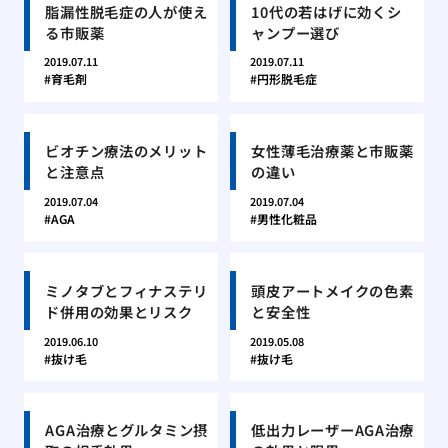
脂漏性脱毛症の人が使え
10代の若はげに効くシ
る市販薬
ャンプー選び
2019.07.11
2019.07.11
育毛剤
円形脱毛症
ビオチン療法のメリット
女性薄毛治療薬と市販薬
と注意点
の違い
2019.07.04
2019.07.04
AGA
男性化粧品
ミノタブとフィナステリ
頭皮アートメイクの色素
ド併用の効果とリスク
と安全性
2019.06.10
2019.05.08
抜け毛
抜け毛
AGA治療とグルタミン摂
低出力レーザーAGA治療