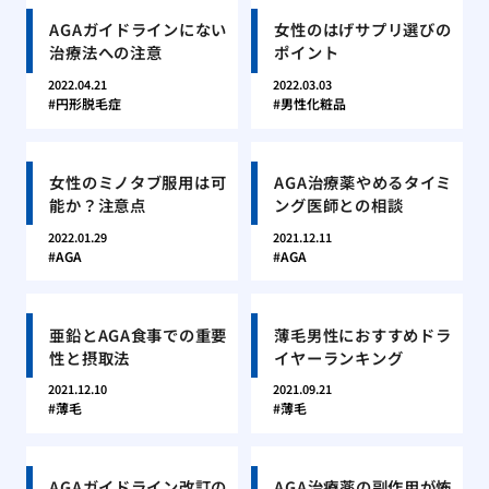
AGAガイドラインにない
女性のはげサプリ選びの
治療法への注意
ポイント
2022.04.21
2022.03.03
円形脱毛症
男性化粧品
女性のミノタブ服用は可
AGA治療薬やめるタイミ
能か？注意点
ング医師との相談
2022.01.29
2021.12.11
AGA
AGA
亜鉛とAGA食事での重要
薄毛男性におすすめドラ
性と摂取法
イヤーランキング
2021.12.10
2021.09.21
薄毛
薄毛
AGAガイドライン改訂の
AGA治療薬の副作用が怖