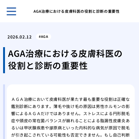
AGA治療における皮膚科医の役割と診断の重要性
薄毛
うな
2026.02.12
AGA
まず
策
AGA治療における皮膚科医の
洗髪
役割と診断の重要性
とに
薄毛
にな
薄毛
れを
ＡＧＡ治療において皮膚科医が果たす最も重要な役割は正確な
薄毛
鑑別診断にあります。薄毛や抜け毛の原因は男性ホルモンの影
馬鹿
響によるＡＧＡだけではありません。ストレスによる円形脱毛
薄毛
症や頭皮の常在菌バランスが崩れることによる脂漏性皮膚炎あ
るいは甲状腺疾患や膠原病といった内科的な病気が原因で脱毛
が引き起こされている可能性も否定できません。もし自己判断