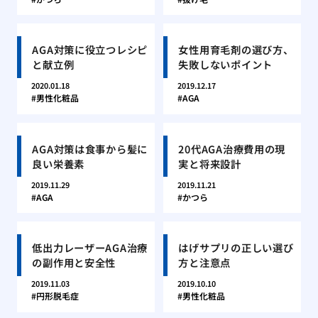
AGA対策に役立つレシピ
女性用育毛剤の選び方、
と献立例
失敗しないポイント
2020.01.18
2019.12.17
男性化粧品
AGA
AGA対策は食事から髪に
20代AGA治療費用の現
良い栄養素
実と将来設計
2019.11.29
2019.11.21
AGA
かつら
低出力レーザーAGA治療
はげサプリの正しい選び
の副作用と安全性
方と注意点
2019.11.03
2019.10.10
円形脱毛症
男性化粧品