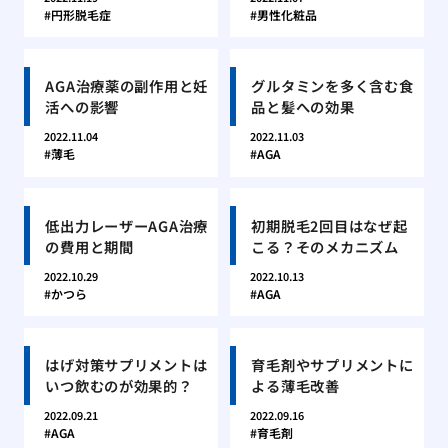
円形脱毛症
男性化粧品
AGA治療薬の副作用と妊
グルタミンを多く含む食
活への影響
品と髪への効果
2022.11.04
2022.11.03
薄毛
AGA
低出力レーザーAGA治療
初期脱毛2回目はなぜ起
の費用と期間
こる？そのメカニズム
2022.10.29
2022.10.13
かつら
AGA
はげ対策サプリメントは
育毛剤やサプリメントに
いつ飲むのが効果的？
よる薄毛改善
2022.09.21
2022.09.16
AGA
育毛剤