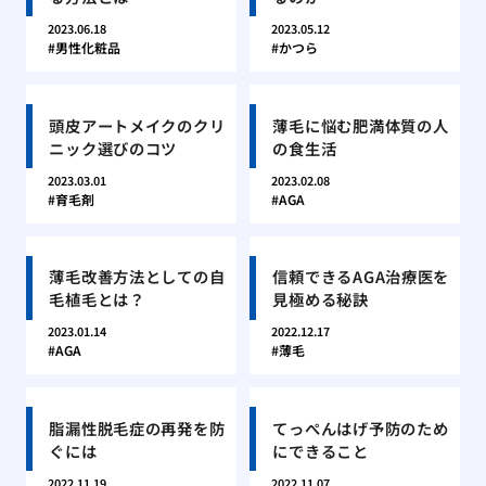
2023.06.18
2023.05.12
男性化粧品
かつら
頭皮アートメイクのクリ
薄毛に悩む肥満体質の人
ニック選びのコツ
の食生活
2023.03.01
2023.02.08
育毛剤
AGA
薄毛改善方法としての自
信頼できるAGA治療医を
毛植毛とは？
見極める秘訣
2023.01.14
2022.12.17
AGA
薄毛
脂漏性脱毛症の再発を防
てっぺんはげ予防のため
ぐには
にできること
2022.11.19
2022.11.07