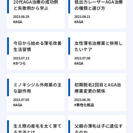
20代AGA治療の成功例
低出力レーザーAGA治療
と失敗例から学ぶ
の種類と選び方
2023.08.29
2023.08.21
AGA
AGA
今日から始める薄毛改善
女性薄毛治療薬と併用し
生活習慣
たいケア
2023.07.13
2023.07.08
かつら
AGA
ミノキシジル外用薬の主
初期脱毛2回目とAGA治
な副作用
療薬変更の関係
2023.07.05
2023.06.30
AGA
男性化粧品
生え際の産毛を太く育て
父親の薄毛は子に遺伝す
る方法とは
るのか