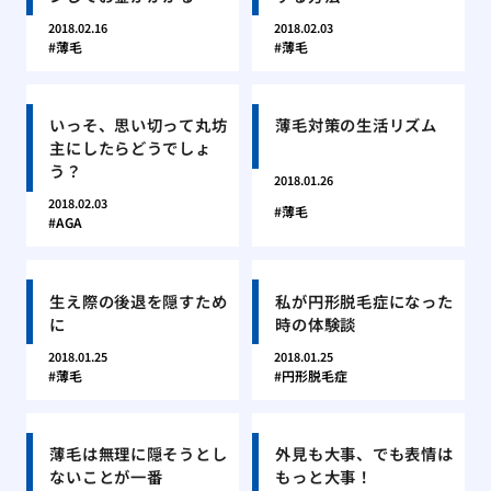
2018.02.16
2018.02.03
薄毛
薄毛
いっそ、思い切って丸坊
薄毛対策の生活リズム
主にしたらどうでしょ
う？
2018.01.26
2018.02.03
薄毛
AGA
生え際の後退を隠すため
私が円形脱毛症になった
に
時の体験談
2018.01.25
2018.01.25
薄毛
円形脱毛症
薄毛は無理に隠そうとし
外見も大事、でも表情は
ないことが一番
もっと大事！