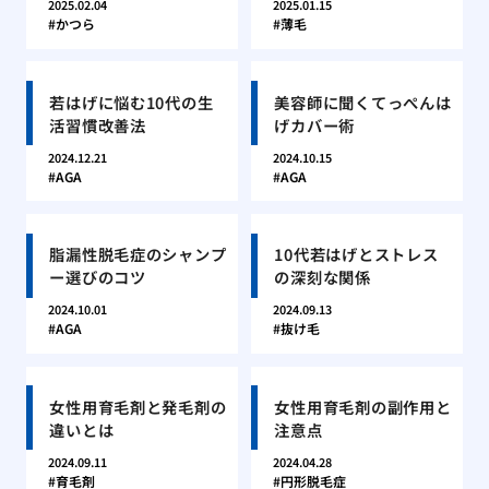
2025.02.04
2025.01.15
かつら
薄毛
若はげに悩む10代の生
美容師に聞くてっぺんは
活習慣改善法
げカバー術
2024.12.21
2024.10.15
AGA
AGA
脂漏性脱毛症のシャンプ
10代若はげとストレス
ー選びのコツ
の深刻な関係
2024.10.01
2024.09.13
AGA
抜け毛
女性用育毛剤と発毛剤の
女性用育毛剤の副作用と
違いとは
注意点
2024.09.11
2024.04.28
育毛剤
円形脱毛症