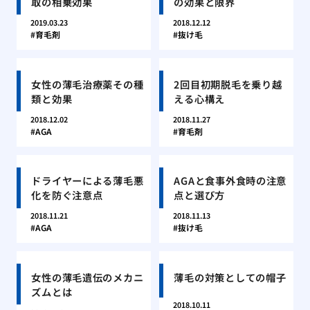
取の相乗効果
の効果と限界
2019.03.23
2018.12.12
育毛剤
抜け毛
女性の薄毛治療薬その種
2回目初期脱毛を乗り越
類と効果
える心構え
2018.12.02
2018.11.27
AGA
育毛剤
ドライヤーによる薄毛悪
AGAと食事外食時の注意
化を防ぐ注意点
点と選び方
2018.11.21
2018.11.13
AGA
抜け毛
女性の薄毛遺伝のメカニ
薄毛の対策としての帽子
ズムとは
2018.10.11