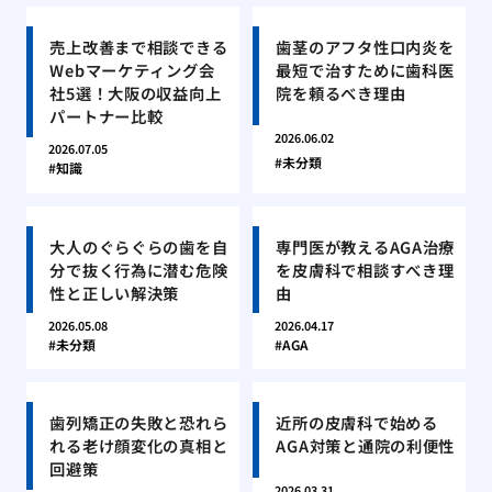
売上改善まで相談できる
歯茎のアフタ性口内炎を
Webマーケティング会
最短で治すために歯科医
社5選！大阪の収益向上
院を頼るべき理由
パートナー比較
2026.06.02
2026.07.05
未分類
知識
大人のぐらぐらの歯を自
専門医が教えるAGA治療
分で抜く行為に潜む危険
を皮膚科で相談すべき理
性と正しい解決策
由
2026.05.08
2026.04.17
未分類
AGA
歯列矯正の失敗と恐れら
近所の皮膚科で始める
れる老け顔変化の真相と
AGA対策と通院の利便性
回避策
2026.03.31