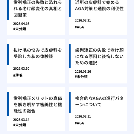
歯列矯正の失敗と恐れら
近所の皮膚科で始める
れる老け顔変化の真相と
AGA対策と通院の利便性
回避策
2026.03.31
2026.04.16
AGA
未分類
抜け毛の悩みで皮膚科を
歯列矯正の失敗で老け顔
受診した私の体験談
になる原因と後悔しない
ための選択
2026.03.30
2026.03.26
薄毛
未分類
歯列矯正メリットの真価
複合的なAGAの進行パタ
を解き明かす審美性と機
ーンについて
能性の融合
2026.03.11
2026.03.14
AGA
未分類