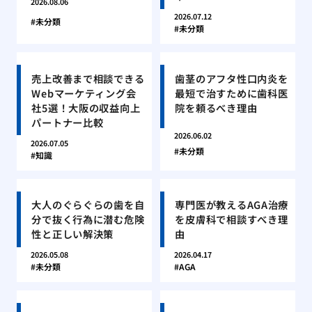
2026.08.06
2026.07.12
未分類
未分類
売上改善まで相談できる
歯茎のアフタ性口内炎を
Webマーケティング会
最短で治すために歯科医
社5選！大阪の収益向上
院を頼るべき理由
パートナー比較
2026.06.02
2026.07.05
未分類
知識
大人のぐらぐらの歯を自
専門医が教えるAGA治療
分で抜く行為に潜む危険
を皮膚科で相談すべき理
性と正しい解決策
由
2026.05.08
2026.04.17
未分類
AGA