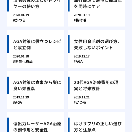
ヤーの使い方
を同時にケア
2020.04.19
2020.01.19
かつら
抜け毛
AGA対策に役立つレシピ
女性用育毛剤の選び方、
と献立例
失敗しないポイント
2020.01.18
2019.12.17
男性化粧品
AGA
AGA対策は食事から髪に
20代AGA治療費用の現
良い栄養素
実と将来設計
2019.11.29
2019.11.21
AGA
かつら
低出力レーザーAGA治療
はげサプリの正しい選び
の副作用と安全性
方と注意点