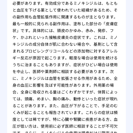
必要があります。有効成分であるミノキシジルは、もとも
と血圧を下げる薬として使われていた経緯があるため、そ
の副作用も血管拡張作用に関連するものが主となります。
最も一般的に見られる副作用は、塗布した部分の「皮膚症
状」です。具体的には、頭皮のかゆみ、赤み、発疹、フ
ケ、かぶれといった接触皮膚炎の症状です。これは、ミノ
キシジルの成分自体が肌に合わない場合や、基剤として含
まれるプロピレングリコールなどの添加物に対するアレル
ギー反応が原因で起こります。軽度な場合は使用を続ける
うちに治まることもありますが、症状がひどい場合は使用
を中止し、医師や薬剤師に相談する必要があります。次
に、ミノキシジルは血管を拡張させる作用があるため、全
身の血圧に影響を及ぼす可能性があります。外用薬の場
合、全身に吸収される量はごくわずかですが、体質によっ
ては、頭痛、めまい、胸の痛み、動悸といった症状が現れ
ることがあります。また、血圧が下がることで、手足のむ
くみが起こることも報告されています。これらの症状は頻
度としては稀ですが、特に心臓や腎臓に疾患がある方、血
圧が低い方は、使用前に必ず医師に相談することが不可欠
です。さらに、ミノキシジルの作用は頭皮だけに限定され