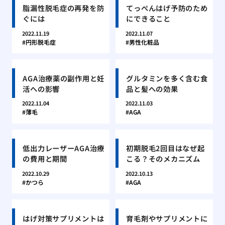
脂漏性脱毛症の再発を防
てっぺんはげ予防のため
ぐには
にできること
2022.11.19
2022.11.07
円形脱毛症
男性化粧品
AGA治療薬の副作用と妊
グルタミンを多く含む食
活への影響
品と髪への効果
2022.11.04
2022.11.03
薄毛
AGA
低出力レーザーAGA治療
初期脱毛2回目はなぜ起
の費用と期間
こる？そのメカニズム
2022.10.29
2022.10.13
かつら
AGA
はげ対策サプリメントは
育毛剤やサプリメントに