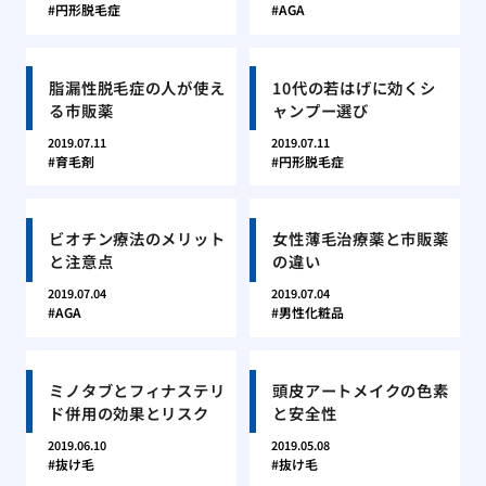
円形脱毛症
AGA
脂漏性脱毛症の人が使え
10代の若はげに効くシ
る市販薬
ャンプー選び
2019.07.11
2019.07.11
育毛剤
円形脱毛症
ビオチン療法のメリット
女性薄毛治療薬と市販薬
と注意点
の違い
2019.07.04
2019.07.04
AGA
男性化粧品
ミノタブとフィナステリ
頭皮アートメイクの色素
ド併用の効果とリスク
と安全性
2019.06.10
2019.05.08
抜け毛
抜け毛