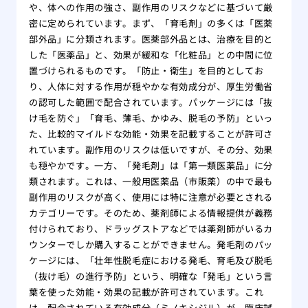
や、体への作用の強さ、副作用のリスクなどに基づいて厳
密に定められています。まず、「育毛剤」の多くは「医薬
部外品」に分類されます。医薬部外品とは、治療を目的と
した「医薬品」と、効果が緩和な「化粧品」との中間に位
置づけられるものです。「防止・衛生」を目的としてお
り、人体に対する作用が穏やかな有効成分が、厚生労働省
の認可した範囲で配合されています。パッケージには「抜
け毛を防ぐ」「育毛、薄毛、かゆみ、脱毛の予防」といっ
た、比較的マイルドな効能・効果を記載することが許可さ
れています。副作用のリスクは低いですが、その分、効果
も穏やかです。一方、「発毛剤」は「第一類医薬品」に分
類されます。これは、一般用医薬品（市販薬）の中で最も
副作用のリスクが高く、使用には特に注意が必要とされる
カテゴリーです。そのため、薬剤師による情報提供が義務
付けられており、ドラッグストアなどでは薬剤師がいるカ
ウンターでしか購入することができません。発毛剤のパッ
ケージには、「壮年性脱毛症における発毛、育毛及び脱毛
（抜け毛）の進行予防」という、明確な「発毛」という言
葉を使った効能・効果の記載が許可されています。これ
は、配合されている有効成分（ミノキシジル）が、臨床試