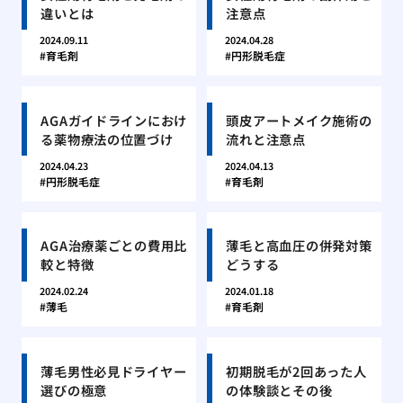
違いとは
注意点
2024.09.11
2024.04.28
育毛剤
円形脱毛症
AGAガイドラインにおけ
頭皮アートメイク施術の
る薬物療法の位置づけ
流れと注意点
2024.04.23
2024.04.13
円形脱毛症
育毛剤
AGA治療薬ごとの費用比
薄毛と高血圧の併発対策
較と特徴
どうする
2024.02.24
2024.01.18
薄毛
育毛剤
薄毛男性必見ドライヤー
初期脱毛が2回あった人
選びの極意
の体験談とその後