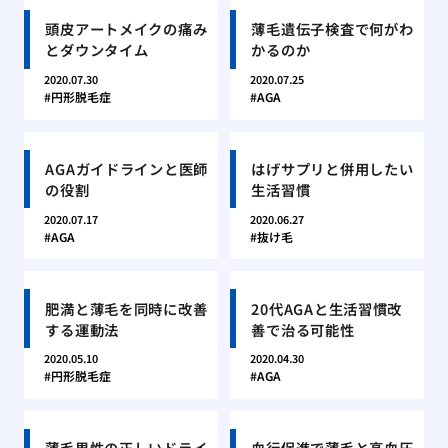
頭皮アートメイクの痛み
薄毛遺伝子検査で何がわ
とダウンタイム
かるのか
2020.07.30
2020.07.25
円形脱毛症
AGA
AGAガイドラインと医師
はげサプリと併用したい
の役割
生活習慣
2020.07.17
2020.06.27
AGA
抜け毛
肥満と薄毛を同時に改善
20代AGAと生活習慣改
する運動法
善で治る可能性
2020.05.10
2020.04.30
円形脱毛症
AGA
薄毛男性の正しいドライ
血行促進で薄毛と高血圧