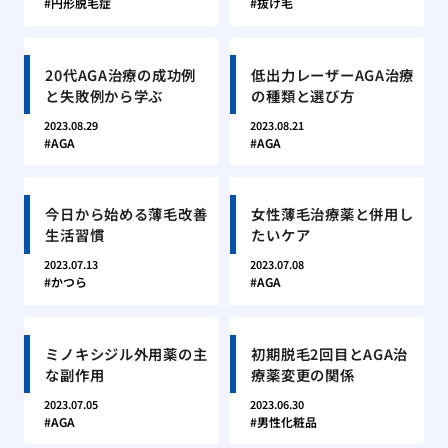
円形脱毛症
抜け毛
20代AGA治療の成功例
低出力レーザーAGA治療
と失敗例から学ぶ
の種類と選び方
2023.08.29
2023.08.21
AGA
AGA
今日から始める薄毛改善
女性薄毛治療薬と併用し
生活習慣
たいケア
2023.07.13
2023.07.08
かつら
AGA
ミノキシジル外用薬の主
初期脱毛2回目とAGA治
な副作用
療薬変更の関係
2023.07.05
2023.06.30
AGA
男性化粧品