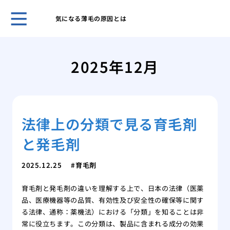
気になる薄毛の原因とは
薄毛
うな
2025年12月
まず
策
洗髪
とに
法律上の分類で見る育毛剤
薄毛
にな
と発毛剤
薄毛
れを
2025.12.25
育毛剤
薄毛
馬鹿
育毛剤と発毛剤の違いを理解する上で、日本の法律（医薬
薄毛
品、医療機器等の品質、有効性及び安全性の確保等に関す
る法律、通称：薬機法）における「分類」を知ることは非
常に役立ちます。この分類は、製品に含まれる成分の効果