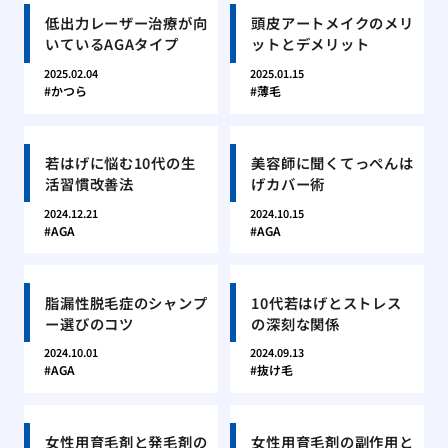
低出力レーザー治療が向
頭皮アートメイクのメリ
いているAGAタイプ
ットとデメリット
2025.02.04
2025.01.15
かつら
薄毛
若はげに悩む10代の生
美容師に聞くてっぺんは
活習慣改善法
げカバー術
2024.12.21
2024.10.15
AGA
AGA
脂漏性脱毛症のシャンプ
10代若はげとストレス
ー選びのコツ
の深刻な関係
2024.10.01
2024.09.13
AGA
抜け毛
女性用育毛剤と発毛剤の
女性用育毛剤の副作用と