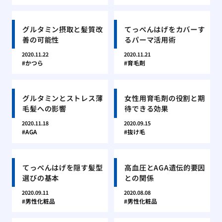
グルタミン摂取と髪質改
てっぺんはげをカバーす
善の可能性
るパーマ活用術
2020.11.22
2020.11.21
かつら
育毛剤
グルタミンとストレス薄
女性用育毛剤の役割と期
毛髪への影響
待できる効果
2020.11.18
2020.09.15
AGA
抜け毛
てっぺんはげを隠す髪型
高血圧とAGA遺伝的要因
選びの基本
との関係
2020.09.11
2020.08.08
男性化粧品
男性化粧品