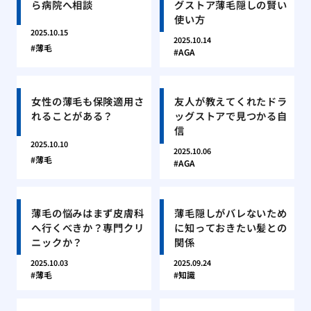
ら病院へ相談
グストア薄毛隠しの賢い
使い方
2025.10.15
2025.10.14
薄毛
AGA
女性の薄毛も保険適用さ
友人が教えてくれたドラ
れることがある？
ッグストアで見つかる自
信
2025.10.10
2025.10.06
薄毛
AGA
薄毛の悩みはまず皮膚科
薄毛隠しがバレないため
へ行くべきか？専門クリ
に知っておきたい髪との
ニックか？
関係
2025.10.03
2025.09.24
薄毛
知識