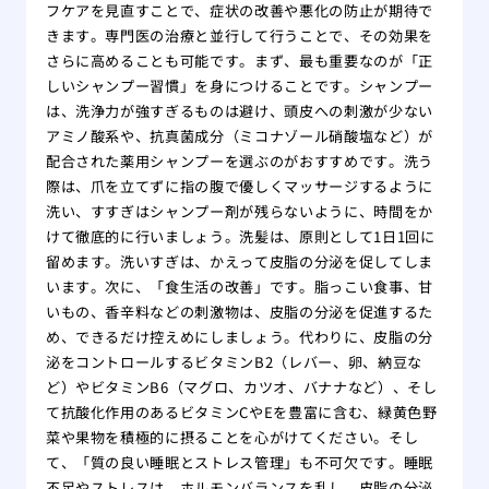
フケアを見直すことで、症状の改善や悪化の防止が期待で
きます。専門医の治療と並行して行うことで、その効果を
さらに高めることも可能です。まず、最も重要なのが「正
しいシャンプー習慣」を身につけることです。シャンプー
は、洗浄力が強すぎるものは避け、頭皮への刺激が少ない
アミノ酸系や、抗真菌成分（ミコナゾール硝酸塩など）が
配合された薬用シャンプーを選ぶのがおすすめです。洗う
際は、爪を立てずに指の腹で優しくマッサージするように
洗い、すすぎはシャンプー剤が残らないように、時間をか
けて徹底的に行いましょう。洗髪は、原則として1日1回に
留めます。洗いすぎは、かえって皮脂の分泌を促してしま
います。次に、「食生活の改善」です。脂っこい食事、甘
いもの、香辛料などの刺激物は、皮脂の分泌を促進するた
め、できるだけ控えめにしましょう。代わりに、皮脂の分
泌をコントロールするビタミンB2（レバー、卵、納豆な
ど）やビタミンB6（マグロ、カツオ、バナナなど）、そし
て抗酸化作用のあるビタミンCやEを豊富に含む、緑黄色野
菜や果物を積極的に摂ることを心がけてください。そし
て、「質の良い睡眠とストレス管理」も不可欠です。睡眠
不足やストレスは、ホルモンバランスを乱し、皮脂の分泌