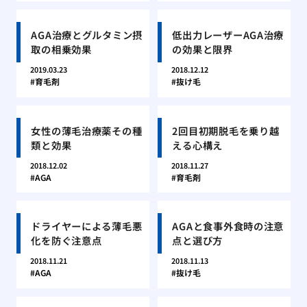
AGA治療とグルタミン摂
低出力レーザーAGA治療
取の相乗効果
の効果と限界
2019.03.23
2018.12.12
育毛剤
抜け毛
女性の薄毛治療薬その種
2回目初期脱毛を乗り越
類と効果
える心構え
2018.12.02
2018.11.27
AGA
育毛剤
ドライヤーによる薄毛悪
AGAと食事外食時の注意
化を防ぐ注意点
点と選び方
2018.11.21
2018.11.13
AGA
抜け毛