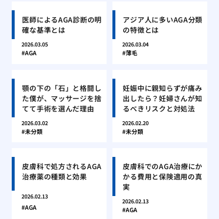
医師によるAGA診断の明
アジア人に多いAGA分類
確な基準とは
の特徴とは
2026.03.05
2026.03.04
AGA
薄毛
顎の下の「石」と格闘し
妊娠中に親知らずが痛み
た僕が、マッサージを捨
出したら？妊婦さんが知
てて手術を選んだ理由
るべきリスクと対処法
2026.03.02
2026.02.20
未分類
未分類
皮膚科で処方されるAGA
皮膚科でのAGA治療にか
治療薬の種類と効果
かる費用と保険適用の真
実
2026.02.13
2026.02.13
AGA
AGA