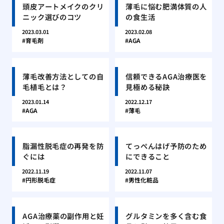
頭皮アートメイクのクリ
薄毛に悩む肥満体質の人
ニック選びのコツ
の食生活
2023.03.01
2023.02.08
育毛剤
AGA
薄毛改善方法としての自
信頼できるAGA治療医を
毛植毛とは？
見極める秘訣
2023.01.14
2022.12.17
AGA
薄毛
脂漏性脱毛症の再発を防
てっぺんはげ予防のため
ぐには
にできること
2022.11.19
2022.11.07
円形脱毛症
男性化粧品
AGA治療薬の副作用と妊
グルタミンを多く含む食