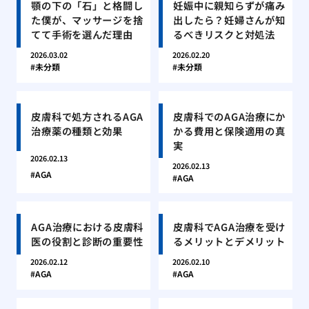
顎の下の「石」と格闘し
妊娠中に親知らずが痛み
た僕が、マッサージを捨
出したら？妊婦さんが知
てて手術を選んだ理由
るべきリスクと対処法
2026.03.02
2026.02.20
未分類
未分類
皮膚科で処方されるAGA
皮膚科でのAGA治療にか
治療薬の種類と効果
かる費用と保険適用の真
実
2026.02.13
2026.02.13
AGA
AGA
AGA治療における皮膚科
皮膚科でAGA治療を受け
医の役割と診断の重要性
るメリットとデメリット
2026.02.12
2026.02.10
AGA
AGA