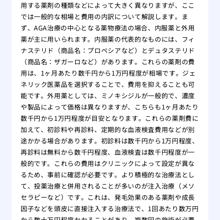
用する薬剤の種類などによって大きく異なりますが、ここ
では一般的な相場と費用の内訳について解説します。ま
ず、AGA治療の中心となる薬物療法の場合、内服薬と外用
薬が主に用いられます。内服薬の代表的なものには、フィ
ナステリド（商品名：プロペシアなど）とデュタステリド
（商品名：ザガーロなど）があります。これらの薬剤の費
用は、1ヶ月あたり数千円から1万円程度が相場です。ジェ
ネリック医薬品を選択することで、費用を抑えることも可
能です。外用薬としては、ミノキシジルが一般的で、濃度
や製品によって価格は異なりますが、こちらも1ヶ月あたり
数千円から1万円程度が目安となります。これらの薬剤費に
加えて、初診料や再診料、定期的な血液検査費用などが別
途かかる場合があります。初診料は数千円から1万円程度、
再診料は無料から数千円程度、血液検査は数千円程度が一
般的です。これらの費用はクリニックによって設定が異な
るため、事前に確認が必要です。より積極的な治療法とし
て、投薬治療と併用されることが多いのが注入治療（メソ
セラピーなど）です。これは、発毛効果のある薬剤や成長
因子などを頭皮に直接注入する治療法で、1回あたり数万円
から数十万円程度かかることがあり、複数回の施術が必要