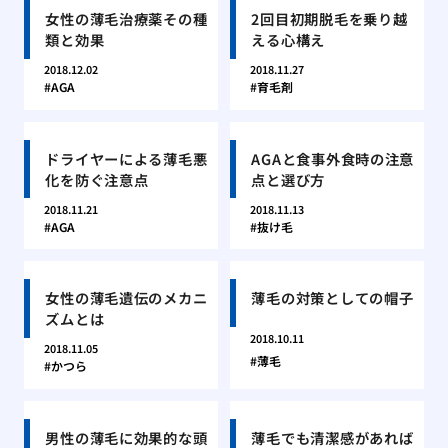
女性の薄毛治療薬その種
2回目初期脱毛を乗り越
類と効果
える心構え
2018.12.02
2018.11.27
AGA
育毛剤
ドライヤーによる薄毛悪
AGAと食事外食時の注意
化を防ぐ注意点
点と選び方
2018.11.21
2018.11.13
AGA
抜け毛
女性の薄毛遺伝のメカニ
薄毛の対策としての帽子
ズムとは
2018.10.11
2018.11.05
薄毛
かつら
男性の薄毛に効果的な頭
薄毛でも清潔感があれば