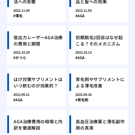
活への影響
品と髪への効果
2022.11.04
2022.11.03
薄毛
AGA
低出力レーザーAGA治療
初期脱毛2回目はなぜ起
の費用と期間
こる？そのメカニズム
2022.10.29
2022.10.13
かつら
AGA
はげ対策サプリメントは
育毛剤やサプリメントに
いつ飲むのが効果的？
よる薄毛改善
2022.09.21
2022.09.16
AGA
育毛剤
AGA治療費用の相場と内
高血圧治療薬と薄毛副作
訳を徹底解説
用の真実