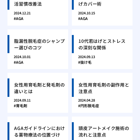
活習慣改善法
げカバー術
2024.12.21
2024.10.15
AGA
AGA
脂漏性脱毛症のシャンプ
10代若はげとストレス
ー選びのコツ
の深刻な関係
2024.10.01
2024.09.13
AGA
抜け毛
女性用育毛剤と発毛剤の
女性用育毛剤の副作用と
違いとは
注意点
2024.09.11
2024.04.28
育毛剤
円形脱毛症
AGAガイドラインにおけ
頭皮アートメイク施術の
る薬物療法の位置づけ
流れと注意点