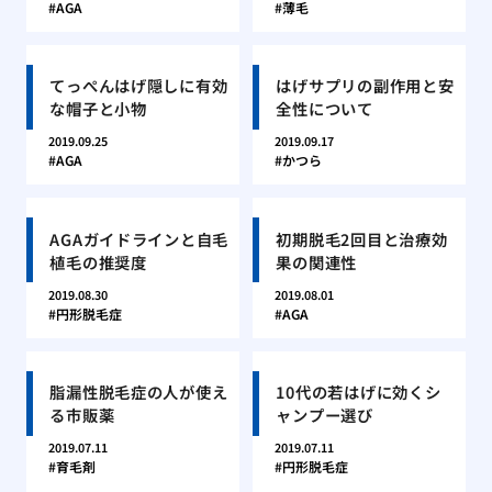
AGA
薄毛
てっぺんはげ隠しに有効
はげサプリの副作用と安
な帽子と小物
全性について
2019.09.25
2019.09.17
AGA
かつら
AGAガイドラインと自毛
初期脱毛2回目と治療効
植毛の推奨度
果の関連性
2019.08.30
2019.08.01
円形脱毛症
AGA
脂漏性脱毛症の人が使え
10代の若はげに効くシ
る市販薬
ャンプー選び
2019.07.11
2019.07.11
育毛剤
円形脱毛症