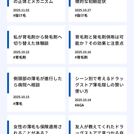
の正体とメカニズム
徴的な初期症状
2025.11.02
2025.10.27
抜け毛
抜け毛
私が育毛剤から発毛剤へ
育毛剤と発毛剤併用は可
切り替えた体験談
能か？その効果と注意点
2025.10.22
2025.10.16
育毛剤
育毛剤
側頭部の薄毛が進行した
シーン別で考えるドラッ
ら病院へ相談
グストア薄毛隠しの賢い
使い方
2025.10.15
2025.10.14
薄毛
AGA
女性の薄毛も保険適用さ
友人が教えてくれたドラ
れることがある？
ッグストアで見つかる自