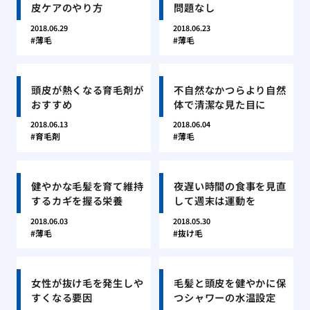
皮ケアのやり方
問題なし
2018.06.29
2018.06.23
薄毛
薄毛
頭皮が熱くなる育毛剤が
不自然なかつらより自然
おすすめ
体で清潔な見た目に
2018.06.13
2018.06.04
育毛剤
薄毛
健やかな毛髪を育て維持
夜遅い時間の食事を見直
するカギを握る栄養
して週末は運動を
2018.06.03
2018.05.30
薄毛
抜け毛
女性が抜け毛を発生しや
毛髪と頭皮を健やかに保
すくなる要因
つシャワーの水温設定