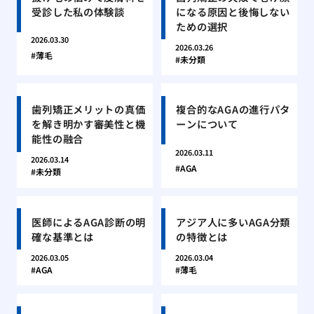
受診した私の体験談
になる原因と後悔しない
ための選択
2026.03.30
2026.03.26
薄毛
未分類
歯列矯正メリットの真価
複合的なAGAの進行パタ
を解き明かす審美性と機
ーンについて
能性の融合
2026.03.11
2026.03.14
AGA
未分類
医師によるAGA診断の明
アジア人に多いAGA分類
確な基準とは
の特徴とは
2026.03.05
2026.03.04
AGA
薄毛