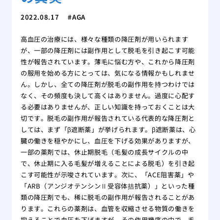
2022.08.17
AGA
高血圧の治療には、様々な種類の降圧剤が用いられます
が、一部の降圧剤には副作用として脱毛を引き起こす可能
性が報告されています。薄毛に悩む方や、これから降圧剤
の服用を始める方にとっては、気になる情報かもしれませ
ん。しかし、全ての降圧剤が脱毛の副作用を持つわけでは
なく、その頻度も決して高くはありません。過度に心配す
る必要はありませんが、正しい知識を持っておくことは大
切です。脱毛の副作用が報告されている代表的な降圧剤と
しては、まず「β遮断薬」が挙げられます。β遮断薬は、心
臓の働きを穏やかにし、血圧を下げる効果がありますが、
一部の薬剤では、休止期脱毛（毛髪の成長サイクルの中
で、休止期に入る毛髪が増えることによる脱毛）を引き起
こす可能性が示唆されています。次に、「ACE阻害薬」や
「ARB（アンジオテンシンⅡ受容体拮抗薬）」といった種
類の降圧剤でも、稀に脱毛の副作用が報告されることがあ
ります。これらの薬剤は、血管を収縮させる物質の働きを
抑えることで血圧を下げますが、その作用機序の中で、毛