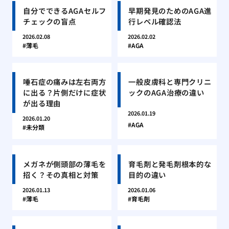
自分でできるAGAセルフ
早期発見のためのAGA進
チェックの盲点
行レベル確認法
2026.02.08
2026.02.02
薄毛
AGA
唾石症の痛みは左右両方
一般皮膚科と専門クリニ
に出る？片側だけに症状
ックのAGA治療の違い
が出る理由
2026.01.19
2026.01.20
AGA
未分類
メガネが側頭部の薄毛を
育毛剤と発毛剤根本的な
招く？その真相と対策
目的の違い
2026.01.13
2026.01.06
薄毛
育毛剤