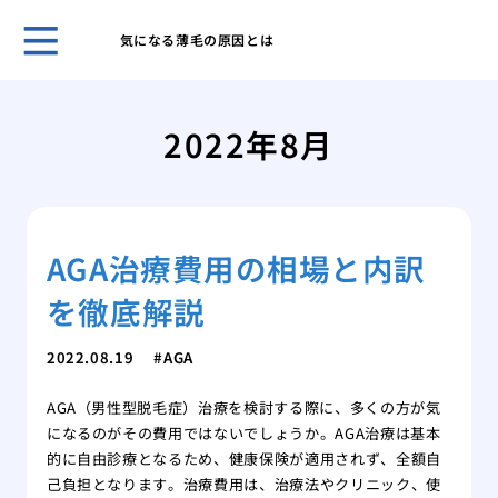
気になる薄毛の原因とは
薄毛
うな
2022年8月
まず
策
洗髪
とに
AGA治療費用の相場と内訳
薄毛
にな
を徹底解説
薄毛
れを
2022.08.19
AGA
薄毛
馬鹿
AGA（男性型脱毛症）治療を検討する際に、多くの方が気
薄毛
になるのがその費用ではないでしょうか。AGA治療は基本
的に自由診療となるため、健康保険が適用されず、全額自
己負担となります。治療費用は、治療法やクリニック、使