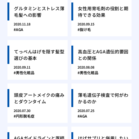
グルタミンとストレス薄
女性用育毛剤の役割と期
毛髪への影響
待できる効果
2020.11.18
2020.09.15
AGA
抜け毛
てっぺんはげを隠す髪型
高血圧とAGA遺伝的要因
選びの基本
との関係
2020.09.11
2020.08.08
男性化粧品
男性化粧品
頭皮アートメイクの痛み
薄毛遺伝子検査で何がわ
とダウンタイム
かるのか
2020.07.30
2020.07.25
円形脱毛症
AGA
AGAガイドラインと医師
はげサプリと併用したい