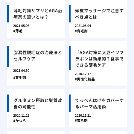
薄毛対策サプリとAGA治
頭皮マッサージで注意す
療薬の違いとは？
べき点とは
2021.05.06
2021.05.04
薄毛
育毛剤
脂漏性脱毛症の治療法と
「AGA対策に大豆イソフ
セルフケア
ラボンは効果的？食事で
できる薄毛ケア
2021.04.30
2020.12.17
育毛剤
男性化粧品
グルタミン摂取と髪質改
てっぺんはげをカバーす
善の可能性
るパーマ活用術
2020.11.22
2020.11.21
かつら
育毛剤