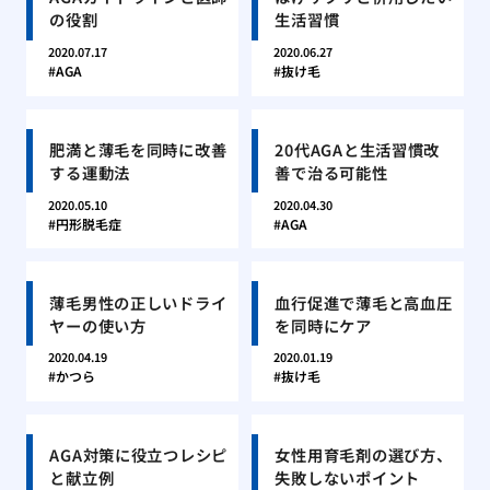
の役割
生活習慣
2020.07.17
2020.06.27
AGA
抜け毛
肥満と薄毛を同時に改善
20代AGAと生活習慣改
する運動法
善で治る可能性
2020.05.10
2020.04.30
円形脱毛症
AGA
薄毛男性の正しいドライ
血行促進で薄毛と高血圧
ヤーの使い方
を同時にケア
2020.04.19
2020.01.19
かつら
抜け毛
AGA対策に役立つレシピ
女性用育毛剤の選び方、
と献立例
失敗しないポイント