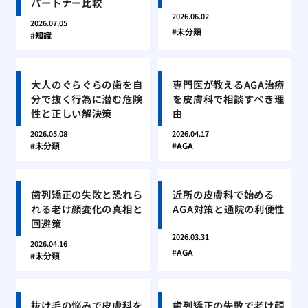
パートナー比較
2026.06.02
2026.07.05
未分類
知識
大人のぐらぐらの歯を自
専門医が教えるAGA治療
分で抜く行為に潜む危険
を皮膚科で相談すべき理
性と正しい解決策
由
2026.05.08
2026.04.17
未分類
AGA
歯列矯正の失敗と恐れら
近所の皮膚科で始める
れる老け顔変化の真相と
AGA対策と通院の利便性
回避策
2026.03.31
2026.04.16
AGA
未分類
抜け毛の悩みで皮膚科を
歯列矯正の失敗で老け顔