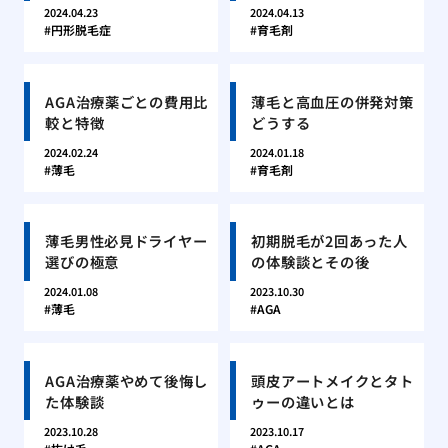
2024.04.23
2024.04.13
円形脱毛症
育毛剤
AGA治療薬ごとの費用比
薄毛と高血圧の併発対策
較と特徴
どうする
2024.02.24
2024.01.18
薄毛
育毛剤
薄毛男性必見ドライヤー
初期脱毛が2回あった人
選びの極意
の体験談とその後
2024.01.08
2023.10.30
薄毛
AGA
AGA治療薬やめて後悔し
頭皮アートメイクとタト
た体験談
ゥーの違いとは
2023.10.28
2023.10.17