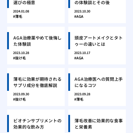
選びの極意
の体験談とその後
2024.01.08
2023.10.30
薄毛
AGA
AGA治療薬やめて後悔し
頭皮アートメイクとタト
た体験談
ゥーの違いとは
2023.10.28
2023.10.17
抜け毛
AGA
薄毛に効果が期待される
AGA治療医への質問上手
サプリ成分を徹底解説
になるコツ
2023.09.30
2023.09.28
抜け毛
薄毛
ビオチンサプリメントの
薄毛改善に効果的な食事
効果的な飲み方
と栄養素