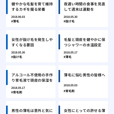
健やかな毛髪を育て維持
夜遅い時間の食事を見直
するカギを握る栄養
して週末は運動を
2018.06.03
2018.05.30
薄毛
抜け毛
女性が抜け毛を発生しや
毛髪と頭皮を健やかに保
すくなる要因
つシャワーの水温設定
2018.05.30
2018.05.17
抜け毛
薄毛
アルコール不使用の手作
薄毛に悩む男性の皆様へ
り育毛液で頭皮の保湿を
2018.05.03
2018.05.17
育毛剤
育毛剤
男性の薄毛は意外と気に
女性にとっての許せる薄