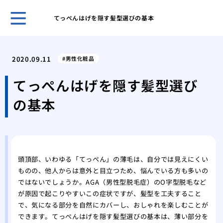
てっぺんはげを隠す髪型選びの基本
薄毛
うな
2020.09.11
男性化粧品
まず
策
てっぺんはげを隠す髪型選び
洗髪
の基本
とに
薄毛
にな
薄毛
れを
頭頂部、いわゆる「てっぺん」の薄毛は、自分では見えにくい
薄毛
ものの、他人からは意外と目立つため、悩んでいる方も多いの
馬鹿
ではないでしょうか。AGA（男性型脱毛症）のO字型脱毛など
薄毛
が原因で起こりやすいこの症状ですが、髪型を工夫すること
で、気になる部分を自然にカバーし、おしゃれを楽しむことが
できます。てっぺんはげを隠す髪型選びの基本は、薄い部分を