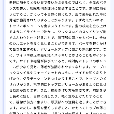
無理に隠そうと長い髪で覆いかぶせるのではなく、全体のバラ
ンスを整え、視線を他の部分に誘導することです。無理に隠そ
うとすると、かえって不自然に見えたり、風で髪が乱れた時に
薄毛が強調されたりすることがあります。まず考えたいのは、
トップにボリュームを出すスタイルです。髪の根元を立ち上げ
るようにドライヤーで乾かし、ワックスなどのスタイリング剤
でふんわりと仕上げることで、頭頂部の薄さをカバーし、全体
のシルエットを良く見せることができます。パーマを軽くかけ
て動きを出すのも、ボリュームアップに繋がり効果的です。次
に、サイドや襟足の髪を短くスッキリとさせることもポイント
です。サイドや襟足が伸びていると、相対的にトップのボリュ
ームが少なく見え、薄毛が強調されやすくなります。ツーブロ
ックスタイルやフェードカットのように、サイドを短く刈り上
げたり、グラデーションをつけたりすることで、トップとのメ
リハリがつき、視覚的にトップにボリュームがあるように見せ
る効果があります。また、前髪の作り方も重要です。前髪を少
し長めに残し、自然に流したり、軽く立ち上げたりすること
で、視線が前方に集まり、頭頂部への注目を逸らすことができ
ます。ただし、前髪を重くしすぎると、かえってトップの薄さ
が際立つこともあるため、バランスが大切です。ベリーショー