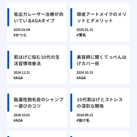
低出力レーザー治療が向
頭皮アートメイクのメリ
いているAGAタイプ
ットとデメリット
2025.02.04
2025.01.15
かつら
薄毛
若はげに悩む10代の生
美容師に聞くてっぺんは
活習慣改善法
げカバー術
2024.12.21
2024.10.15
AGA
AGA
脂漏性脱毛症のシャンプ
10代若はげとストレス
ー選びのコツ
の深刻な関係
2024.10.01
2024.09.13
AGA
抜け毛