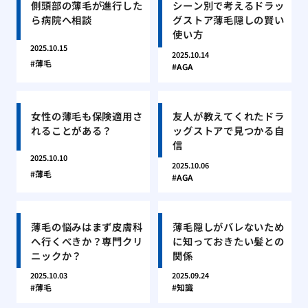
側頭部の薄毛が進行した
シーン別で考えるドラッ
ら病院へ相談
グストア薄毛隠しの賢い
使い方
2025.10.15
2025.10.14
薄毛
AGA
女性の薄毛も保険適用さ
友人が教えてくれたドラ
れることがある？
ッグストアで見つかる自
信
2025.10.10
2025.10.06
薄毛
AGA
薄毛の悩みはまず皮膚科
薄毛隠しがバレないため
へ行くべきか？専門クリ
に知っておきたい髪との
ニックか？
関係
2025.10.03
2025.09.24
薄毛
知識