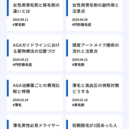
女性用育毛剤と発毛剤の
女性用育毛剤の副作用と
違いとは
注意点
2024.09.11
2024.04.28
育毛剤
円形脱毛症
AGAガイドラインにおけ
頭皮アートメイク施術の
る薬物療法の位置づけ
流れと注意点
2024.04.23
2024.04.13
円形脱毛症
育毛剤
AGA治療薬ごとの費用比
薄毛と高血圧の併発対策
較と特徴
どうする
2024.02.24
2024.01.18
薄毛
育毛剤
薄毛男性必見ドライヤー
初期脱毛が2回あった人