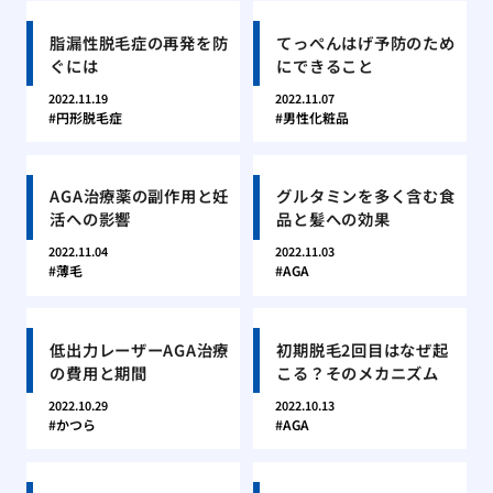
脂漏性脱毛症の再発を防
てっぺんはげ予防のため
ぐには
にできること
2022.11.19
2022.11.07
円形脱毛症
男性化粧品
AGA治療薬の副作用と妊
グルタミンを多く含む食
活への影響
品と髪への効果
2022.11.04
2022.11.03
薄毛
AGA
低出力レーザーAGA治療
初期脱毛2回目はなぜ起
の費用と期間
こる？そのメカニズム
2022.10.29
2022.10.13
かつら
AGA