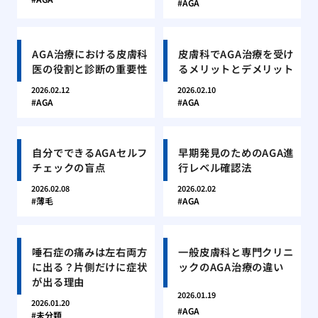
AGA
AGA治療における皮膚科
皮膚科でAGA治療を受け
医の役割と診断の重要性
るメリットとデメリット
2026.02.12
2026.02.10
AGA
AGA
自分でできるAGAセルフ
早期発見のためのAGA進
チェックの盲点
行レベル確認法
2026.02.08
2026.02.02
薄毛
AGA
唾石症の痛みは左右両方
一般皮膚科と専門クリニ
に出る？片側だけに症状
ックのAGA治療の違い
が出る理由
2026.01.19
2026.01.20
AGA
未分類