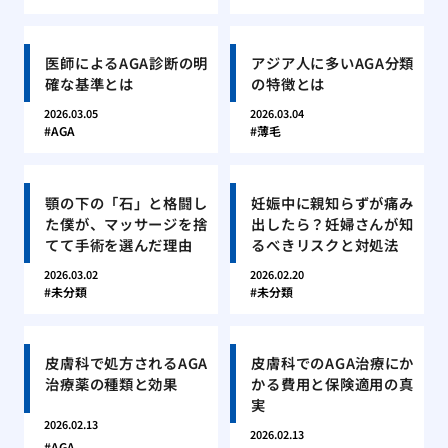
医師によるAGA診断の明
アジア人に多いAGA分類
確な基準とは
の特徴とは
2026.03.05
2026.03.04
AGA
薄毛
顎の下の「石」と格闘し
妊娠中に親知らずが痛み
た僕が、マッサージを捨
出したら？妊婦さんが知
てて手術を選んだ理由
るべきリスクと対処法
2026.03.02
2026.02.20
未分類
未分類
皮膚科で処方されるAGA
皮膚科でのAGA治療にか
治療薬の種類と効果
かる費用と保険適用の真
実
2026.02.13
2026.02.13
AGA