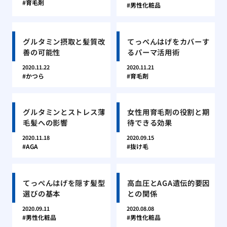
育毛剤
男性化粧品
グルタミン摂取と髪質改
てっぺんはげをカバーす
善の可能性
るパーマ活用術
2020.11.22
2020.11.21
かつら
育毛剤
グルタミンとストレス薄
女性用育毛剤の役割と期
毛髪への影響
待できる効果
2020.11.18
2020.09.15
AGA
抜け毛
てっぺんはげを隠す髪型
高血圧とAGA遺伝的要因
選びの基本
との関係
2020.09.11
2020.08.08
男性化粧品
男性化粧品