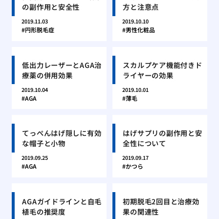
の副作用と安全性
方と注意点
2019.11.03
2019.10.10
円形脱毛症
男性化粧品
低出力レーザーとAGA治
スカルプケア機能付きド
療薬の併用効果
ライヤーの効果
2019.10.04
2019.10.01
AGA
薄毛
てっぺんはげ隠しに有効
はげサプリの副作用と安
な帽子と小物
全性について
2019.09.25
2019.09.17
AGA
かつら
AGAガイドラインと自毛
初期脱毛2回目と治療効
植毛の推奨度
果の関連性