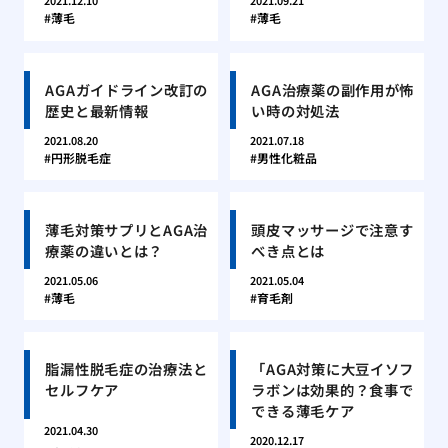
2021.12.10
2021.09.21
薄毛
薄毛
AGAガイドライン改訂の
AGA治療薬の副作用が怖
歴史と最新情報
い時の対処法
2021.08.20
2021.07.18
円形脱毛症
男性化粧品
薄毛対策サプリとAGA治
頭皮マッサージで注意す
療薬の違いとは？
べき点とは
2021.05.06
2021.05.04
薄毛
育毛剤
脂漏性脱毛症の治療法と
「AGA対策に大豆イソフ
セルフケア
ラボンは効果的？食事で
できる薄毛ケア
2021.04.30
2020.12.17