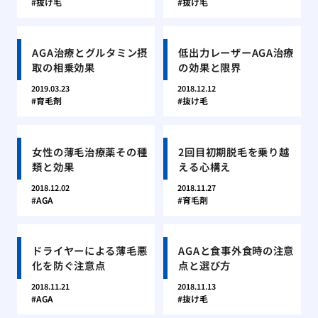
抜け毛
抜け毛
AGA治療とグルタミン摂
低出力レーザーAGA治療
取の相乗効果
の効果と限界
2019.03.23
2018.12.12
育毛剤
抜け毛
女性の薄毛治療薬その種
2回目初期脱毛を乗り越
類と効果
える心構え
2018.12.02
2018.11.27
AGA
育毛剤
ドライヤーによる薄毛悪
AGAと食事外食時の注意
化を防ぐ注意点
点と選び方
2018.11.21
2018.11.13
AGA
抜け毛