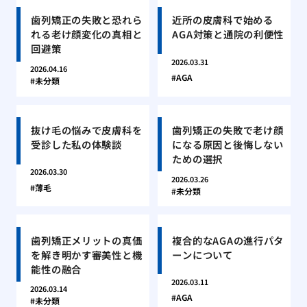
歯列矯正の失敗と恐れら
近所の皮膚科で始める
れる老け顔変化の真相と
AGA対策と通院の利便性
回避策
2026.03.31
2026.04.16
AGA
未分類
抜け毛の悩みで皮膚科を
歯列矯正の失敗で老け顔
受診した私の体験談
になる原因と後悔しない
ための選択
2026.03.30
2026.03.26
薄毛
未分類
歯列矯正メリットの真価
複合的なAGAの進行パタ
を解き明かす審美性と機
ーンについて
能性の融合
2026.03.11
2026.03.14
AGA
未分類