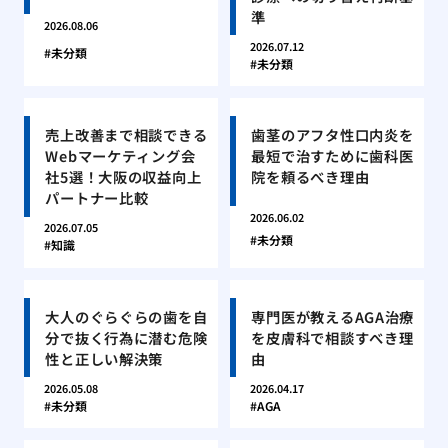
準
2026.08.06
2026.07.12
未分類
未分類
売上改善まで相談できる
歯茎のアフタ性口内炎を
Webマーケティング会
最短で治すために歯科医
社5選！大阪の収益向上
院を頼るべき理由
パートナー比較
2026.06.02
2026.07.05
未分類
知識
大人のぐらぐらの歯を自
専門医が教えるAGA治療
分で抜く行為に潜む危険
を皮膚科で相談すべき理
性と正しい解決策
由
2026.05.08
2026.04.17
未分類
AGA