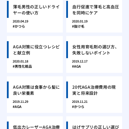
薄毛男性の正しいドライ
血行促進で薄毛と高血圧
ヤーの使い方
を同時にケア
2020.04.19
2020.01.19
かつら
抜け毛
AGA対策に役立つレシピ
女性用育毛剤の選び方、
と献立例
失敗しないポイント
2020.01.18
2019.12.17
男性化粧品
AGA
AGA対策は食事から髪に
20代AGA治療費用の現
良い栄養素
実と将来設計
2019.11.29
2019.11.21
AGA
かつら
低出力レーザーAGA治療
はげサプリの正しい選び