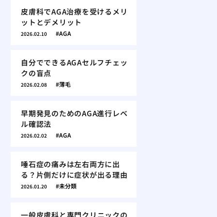
皮膚科でAGA治療を受けるメリ
ットとデメリット
AGA
2026.02.10
自分でできるAGAセルフチェッ
クの盲点
薄毛
2026.02.08
早期発見のためのAGA進行レベ
ル確認法
AGA
2026.02.02
唾石症の痛みは左右両方に出
る？片側だけに症状が出る理由
未分類
2026.01.20
一般皮膚科と専門クリニックの