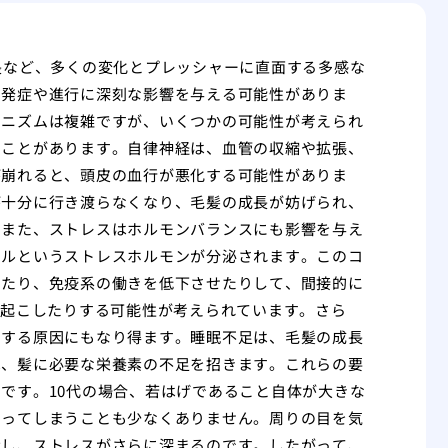
長など、多くの変化とプレッシャーに直面する多感な
の発症や進行に深刻な影響を与える可能性がありま
カニズムは複雑ですが、いくつかの可能性が考えられ
すことがあります。自律神経は、血管の収縮や拡張、
が崩れると、頭皮の血行が悪化する可能性がありま
が十分に行き渡らなくなり、毛髪の成長が妨げられ、
。また、ストレスはホルモンバランスにも影響を与え
ールというストレスホルモンが分泌されます。このコ
したり、免疫系の働きを低下させたりして、間接的に
き起こしたりする可能性が考えられています。さら
りする原因にもなり得ます。睡眠不足は、毛髪の成長
は、髪に必要な栄養素の不足を招きます。これらの要
です。10代の場合、若はげであること自体が大きな
陥ってしまうことも少なくありません。周りの目を気
大し、ストレスがさらに深まるのです。したがって、