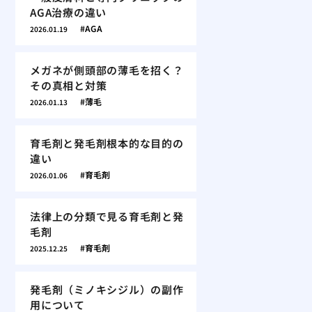
AGA治療の違い
AGA
2026.01.19
メガネが側頭部の薄毛を招く？
その真相と対策
薄毛
2026.01.13
育毛剤と発毛剤根本的な目的の
違い
育毛剤
2026.01.06
法律上の分類で見る育毛剤と発
毛剤
育毛剤
2025.12.25
発毛剤（ミノキシジル）の副作
用について