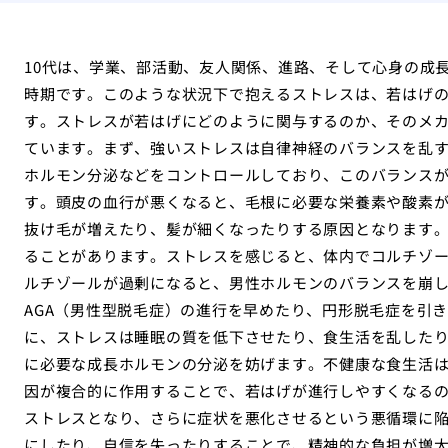
10代は、学業、部活動、友人関係、進路、そして心身の成
時期です。このような状況下で抱えるストレスは、若はげ
す。ストレスが若はげにどのように関与するのか、そのメ
ています。まず、強いストレスは自律神経のバランスを乱
ホルモン分泌などをコントロールしており、このバランス
す。頭皮の血行が悪くなると、毛根に必要な栄養素や酸素
抜け毛が増えたり、髪が細くなったりする原因となります
ることがあります。ストレスを感じると、体内でコルチゾ
ルチゾールが過剰になると、男性ホルモンのバランスを崩
AGA（男性型脱毛症）の進行を早めたり、円形脱毛症を引
に、ストレスは睡眠の質を低下させたり、食生活を乱した
に必要な成長ホルモンの分泌を妨げます。不健康な食生活
因が複合的に作用することで、若はげが進行しやすくなるの
ストレスとなり、さらに症状を悪化させるという悪循環に
にしたり、自信を失ったりすることで、精神的な負担が増