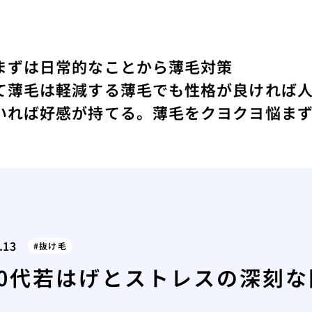
まずは日常的なことから薄毛対策
て薄毛は軽減する
薄毛でも性格が良ければ
いれば好感が持てる。
薄毛をクヨクヨ悩ま
.13
抜け毛
10代若はげとストレスの深刻な