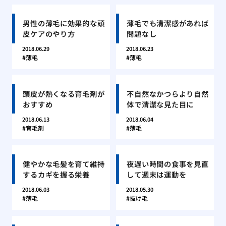
男性の薄毛に効果的な頭
薄毛でも清潔感があれば
皮ケアのやり方
問題なし
2018.06.29
2018.06.23
薄毛
薄毛
頭皮が熱くなる育毛剤が
不自然なかつらより自然
おすすめ
体で清潔な見た目に
2018.06.13
2018.06.04
育毛剤
薄毛
健やかな毛髪を育て維持
夜遅い時間の食事を見直
するカギを握る栄養
して週末は運動を
2018.06.03
2018.05.30
薄毛
抜け毛