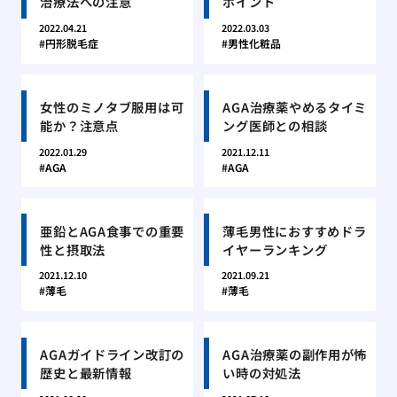
治療法への注意
ポイント
2022.04.21
2022.03.03
円形脱毛症
男性化粧品
女性のミノタブ服用は可
AGA治療薬やめるタイミ
能か？注意点
ング医師との相談
2022.01.29
2021.12.11
AGA
AGA
亜鉛とAGA食事での重要
薄毛男性におすすめドラ
性と摂取法
イヤーランキング
2021.12.10
2021.09.21
薄毛
薄毛
AGAガイドライン改訂の
AGA治療薬の副作用が怖
歴史と最新情報
い時の対処法