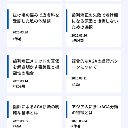
抜け毛の悩みで皮膚科を
歯列矯正の失敗で老け顔
受診した私の体験談
になる原因と後悔しない
ための選択
2026.03.30
2026.03.26
薄毛
未分類
歯列矯正メリットの真価
複合的なAGAの進行パタ
を解き明かす審美性と機
ーンについて
能性の融合
2026.03.11
2026.03.14
AGA
未分類
医師によるAGA診断の明
アジア人に多いAGA分類
確な基準とは
の特徴とは
2026.03.05
2026.03.04
AGA
薄毛