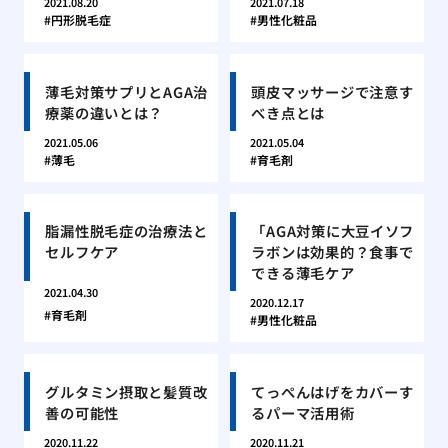
2021.08.20
2021.07.18
円形脱毛症
男性化粧品
薄毛対策サプリとAGA治
頭皮マッサージで注意す
療薬の違いとは？
べき点とは
2021.05.06
2021.05.04
薄毛
育毛剤
脂漏性脱毛症の治療法と
「AGA対策に大豆イソフ
セルフケア
ラボンは効果的？食事で
できる薄毛ケア
2021.04.30
2020.12.17
育毛剤
男性化粧品
グルタミン摂取と髪質改
てっぺんはげをカバーす
善の可能性
るパーマ活用術
2020.11.22
2020.11.21