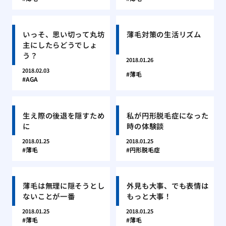
いっそ、思い切って丸坊
薄毛対策の生活リズム
主にしたらどうでしょ
う？
2018.01.26
2018.02.03
薄毛
AGA
生え際の後退を隠すため
私が円形脱毛症になった
に
時の体験談
2018.01.25
2018.01.25
薄毛
円形脱毛症
薄毛は無理に隠そうとし
外見も大事、でも表情は
ないことが一番
もっと大事！
2018.01.25
2018.01.25
薄毛
薄毛