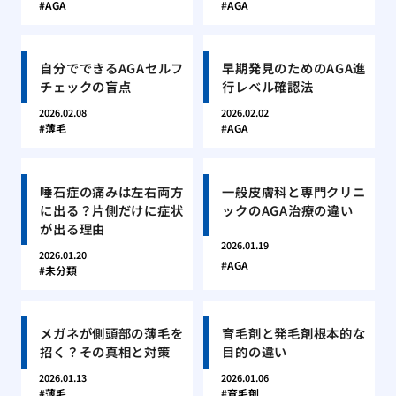
AGA
AGA
自分でできるAGAセルフ
早期発見のためのAGA進
チェックの盲点
行レベル確認法
2026.02.08
2026.02.02
薄毛
AGA
唾石症の痛みは左右両方
一般皮膚科と専門クリニ
に出る？片側だけに症状
ックのAGA治療の違い
が出る理由
2026.01.19
2026.01.20
AGA
未分類
メガネが側頭部の薄毛を
育毛剤と発毛剤根本的な
招く？その真相と対策
目的の違い
2026.01.13
2026.01.06
薄毛
育毛剤