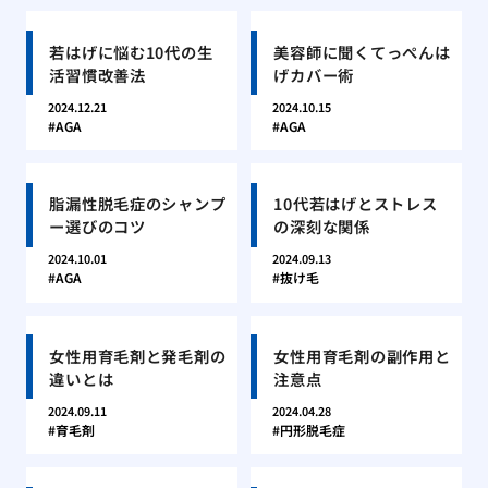
若はげに悩む10代の生
美容師に聞くてっぺんは
活習慣改善法
げカバー術
2024.12.21
2024.10.15
AGA
AGA
脂漏性脱毛症のシャンプ
10代若はげとストレス
ー選びのコツ
の深刻な関係
2024.10.01
2024.09.13
AGA
抜け毛
女性用育毛剤と発毛剤の
女性用育毛剤の副作用と
違いとは
注意点
2024.09.11
2024.04.28
育毛剤
円形脱毛症