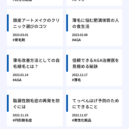
頭皮アートメイクのクリ
薄毛に悩む肥満体質の人
ニック選びのコツ
の食生活
2023.03.01
2023.02.08
育毛剤
AGA
薄毛改善方法としての自
信頼できるAGA治療医を
毛植毛とは？
見極める秘訣
2023.01.14
2022.12.17
AGA
薄毛
脂漏性脱毛症の再発を防
てっぺんはげ予防のため
ぐには
にできること
2022.11.19
2022.11.07
円形脱毛症
男性化粧品