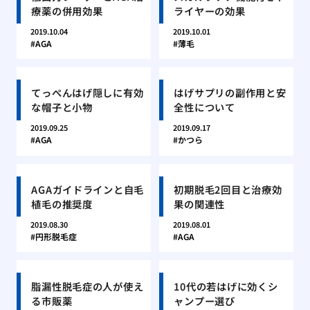
療薬の併用効果
ライヤーの効果
2019.10.04
2019.10.01
AGA
薄毛
てっぺんはげ隠しに有効
はげサプリの副作用と安
な帽子と小物
全性について
2019.09.25
2019.09.17
AGA
かつら
AGAガイドラインと自毛
初期脱毛2回目と治療効
植毛の推奨度
果の関連性
2019.08.30
2019.08.01
円形脱毛症
AGA
脂漏性脱毛症の人が使え
10代の若はげに効くシ
る市販薬
ャンプー選び