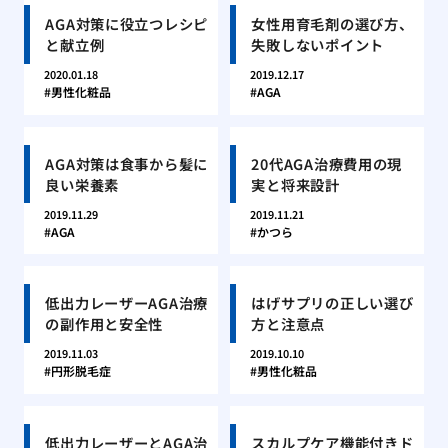
AGA対策に役立つレシピ
女性用育毛剤の選び方、
と献立例
失敗しないポイント
2020.01.18
2019.12.17
男性化粧品
AGA
AGA対策は食事から髪に
20代AGA治療費用の現
良い栄養素
実と将来設計
2019.11.29
2019.11.21
AGA
かつら
低出力レーザーAGA治療
はげサプリの正しい選び
の副作用と安全性
方と注意点
2019.11.03
2019.10.10
円形脱毛症
男性化粧品
低出力レーザーとAGA治
スカルプケア機能付きド