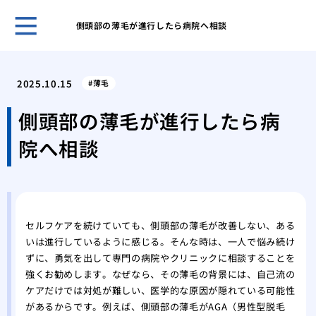
側頭部の薄毛が進行したら病院へ相談
薄毛
うな
2025.10.15
薄毛
まず
策
側頭部の薄毛が進行したら病
洗髪
院へ相談
とに
薄毛
にな
薄毛
れを
セルフケアを続けていても、側頭部の薄毛が改善しない、ある
薄毛
いは進行しているように感じる。そんな時は、一人で悩み続け
馬鹿
ずに、勇気を出して専門の病院やクリニックに相談することを
薄毛
強くお勧めします。なぜなら、その薄毛の背景には、自己流の
ケアだけでは対処が難しい、医学的な原因が隠れている可能性
があるからです。例えば、側頭部の薄毛がAGA（男性型脱毛