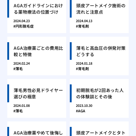
AGAガイドラインにおけ
頭皮アートメイク施術の
る薬物療法の位置づけ
流れと注意点
2024.04.23
2024.04.13
円形脱毛症
育毛剤
AGA治療薬ごとの費用比
薄毛と高血圧の併発対策
較と特徴
どうする
2024.02.24
2024.01.18
薄毛
育毛剤
薄毛男性必見ドライヤー
初期脱毛が2回あった人
選びの極意
の体験談とその後
2024.01.08
2023.10.30
薄毛
AGA
AGA治療薬やめて後悔し
頭皮アートメイクとタト