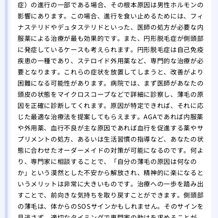
症）の進行の一部である場合、その根本原因は男性ホルモンの
影響にあります。この場合、進行を食い止めるためには、フィ
ナステリドやデュタステリドといった、医師の処方が必要な内
服薬による治療が最も効果的です。また、円形脱毛症が側頭部
に発症しているケースも考えられます。円形脱毛症は自己免疫
疾患の一種であり、ステロイド外用薬など、専門的な治療が必
要となります。これらの症状を放置してしまうと、改善がより
困難になる可能性があります。病院では、まず医師があなたの
頭皮の状態をマイクロスコープなどで詳細に診察し、薄毛の原
因を正確に診断してくれます。原因が特定できれば、それに応
じた最適な治療法を提案してもらえます。AGAであれば内服薬
や外用薬、血行不良が主な原因であれば血行を促進する薬やサ
プリメントの処方、あるいは生活習慣の指導など、あなたの状
態に合わせたオーダーメイドの対策が可能になるのです。何よ
り、専門家に相談することで、「自分の薄毛の原因は何なの
か」という漠然とした不安から解放され、精神的に楽になると
いうメリットは非常に大きいものです。治療への一歩を踏み出
すことで、前向きな気持ちを取り戻すことができます。側頭部
の薄毛は、体からのSOSサインかもしれません。そのサインを
見逃さず、適切なタイミングで専門家の助けを求めることが、