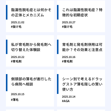
脂漏性脱毛症とは何かそ
これは脂漏性脱毛症？特
の正体とメカニズム
徴的な初期症状
2025.11.02
2025.10.27
抜け毛
抜け毛
私が育毛剤から発毛剤へ
育毛剤と発毛剤併用は可
切り替えた体験談
能か？その効果と注意点
2025.10.22
2025.10.16
育毛剤
育毛剤
側頭部の薄毛が進行した
シーン別で考えるドラッ
ら病院へ相談
グストア薄毛隠しの賢い
使い方
2025.10.15
2025.10.14
薄毛
AGA