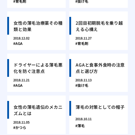
育毛剤
抜け毛
女性の薄毛治療薬その種
2回目初期脱毛を乗り越
類と効果
える心構え
2018.12.02
2018.11.27
AGA
育毛剤
ドライヤーによる薄毛悪
AGAと食事外食時の注意
化を防ぐ注意点
点と選び方
2018.11.21
2018.11.13
AGA
抜け毛
女性の薄毛遺伝のメカニ
薄毛の対策としての帽子
ズムとは
2018.10.11
2018.11.05
薄毛
かつら