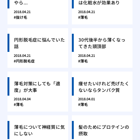
やら…
は化粧水が効果あり
2018.04.21
2018.04.21
抜け毛
薄毛
円形脱毛症に悩んでいた
30代後半から薄くなっ
話
てきた頭頂部
2018.04.21
2018.04.21
円形脱毛症
薄毛
薄毛対策にしても「適
痩せたいけれど禿げたく
度」が大事
ないならタンパク質
2018.04.04
2018.04.01
薄毛
薄毛
薄毛について神経質に気
髪のためにプロテインの
にしない
摂取