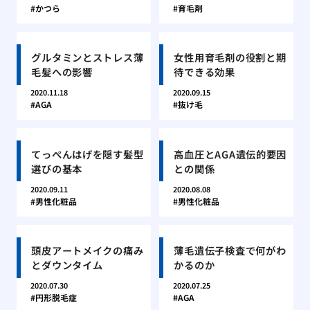
かつら
育毛剤
グルタミンとストレス薄
女性用育毛剤の役割と期
毛髪への影響
待できる効果
2020.11.18
2020.09.15
AGA
抜け毛
てっぺんはげを隠す髪型
高血圧とAGA遺伝的要因
選びの基本
との関係
2020.09.11
2020.08.08
男性化粧品
男性化粧品
頭皮アートメイクの痛み
薄毛遺伝子検査で何がわ
とダウンタイム
かるのか
2020.07.30
2020.07.25
円形脱毛症
AGA