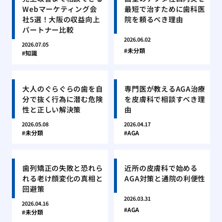
Webマーケティング会
最短で治すために歯科医
社5選！大阪の収益向上
院を頼るべき理由
パートナー比較
2026.06.02
2026.07.05
未分類
知識
大人のぐらぐらの歯を自
専門医が教えるAGA治療
分で抜く行為に潜む危険
を皮膚科で相談すべき理
性と正しい解決策
由
2026.05.08
2026.04.17
未分類
AGA
歯列矯正の失敗と恐れら
近所の皮膚科で始める
れる老け顔変化の真相と
AGA対策と通院の利便性
回避策
2026.03.31
2026.04.16
AGA
未分類