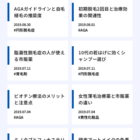
AGAガイドラインと自毛
初期脱毛2回目と治療効
植毛の推奨度
果の関連性
2019.08.30
2019.08.01
円形脱毛症
AGA
脂漏性脱毛症の人が使え
10代の若はげに効くシ
る市販薬
ャンプー選び
2019.07.11
2019.07.11
育毛剤
円形脱毛症
ビオチン療法のメリット
女性薄毛治療薬と市販薬
と注意点
の違い
2019.07.04
2019.07.04
AGA
男性化粧品
ミノタブとフィナステリ
頭皮アートメイクの色素