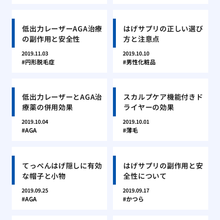
低出力レーザーAGA治療
はげサプリの正しい選び
の副作用と安全性
方と注意点
2019.11.03
2019.10.10
円形脱毛症
男性化粧品
低出力レーザーとAGA治
スカルプケア機能付きド
療薬の併用効果
ライヤーの効果
2019.10.04
2019.10.01
AGA
薄毛
てっぺんはげ隠しに有効
はげサプリの副作用と安
な帽子と小物
全性について
2019.09.25
2019.09.17
AGA
かつら