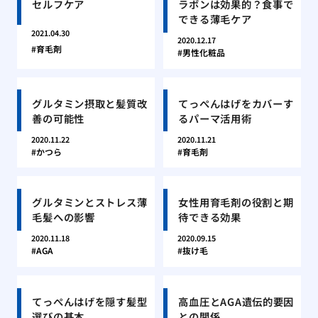
セルフケア
ラボンは効果的？食事で
できる薄毛ケア
2021.04.30
2020.12.17
育毛剤
男性化粧品
グルタミン摂取と髪質改
てっぺんはげをカバーす
善の可能性
るパーマ活用術
2020.11.22
2020.11.21
かつら
育毛剤
グルタミンとストレス薄
女性用育毛剤の役割と期
毛髪への影響
待できる効果
2020.11.18
2020.09.15
AGA
抜け毛
てっぺんはげを隠す髪型
高血圧とAGA遺伝的要因
選びの基本
との関係