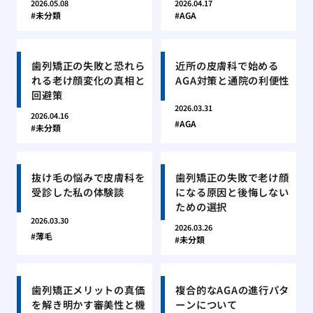
2026.05.08
2026.04.17
未分類
AGA
歯列矯正の失敗と恐れら
近所の皮膚科で始める
れる老け顔変化の真相と
AGA対策と通院の利便性
回避策
2026.03.31
2026.04.16
AGA
未分類
抜け毛の悩みで皮膚科を
歯列矯正の失敗で老け顔
受診した私の体験談
になる原因と後悔しない
ための選択
2026.03.30
2026.03.26
薄毛
未分類
歯列矯正メリットの真価
複合的なAGAの進行パタ
を解き明かす審美性と機
ーンについて