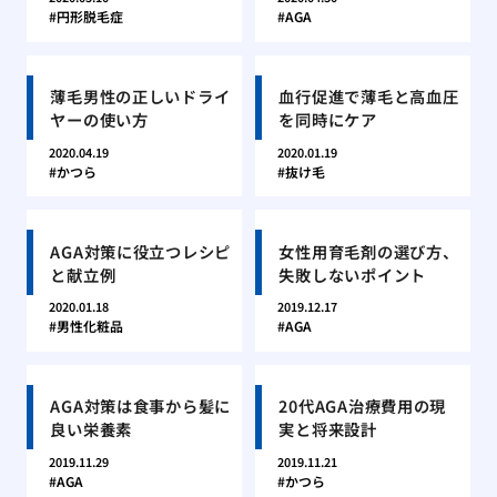
円形脱毛症
AGA
薄毛男性の正しいドライ
血行促進で薄毛と高血圧
ヤーの使い方
を同時にケア
2020.04.19
2020.01.19
かつら
抜け毛
AGA対策に役立つレシピ
女性用育毛剤の選び方、
と献立例
失敗しないポイント
2020.01.18
2019.12.17
男性化粧品
AGA
AGA対策は食事から髪に
20代AGA治療費用の現
良い栄養素
実と将来設計
2019.11.29
2019.11.21
AGA
かつら