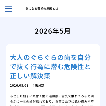
気になる薄毛の原因とは
薄毛
うな
2026年5月
まず
策
洗髪
とに
大人のぐらぐらの歯を自分
薄毛
にな
で抜く行為に潜む危険性と
薄毛
れを
正しい解決策
薄毛
馬鹿
2026.05.08
未分類
薄毛
ふとした拍子に気付く歯の違和感。舌先で触れてみると明
らかに一本の歯が揺れており、食事のたびに鈍い痛みや不