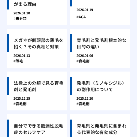
が出る理由
2026.01.19
2026.01.20
AGA
未分類
メガネが側頭部の薄毛を
育毛剤と発毛剤根本的な
招く？その真相と対策
目的の違い
2026.01.13
2026.01.06
薄毛
育毛剤
法律上の分類で見る育毛
発毛剤（ミノキシジル）
剤と発毛剤
の副作用について
2025.12.25
2025.12.20
育毛剤
育毛剤
自分でできる脂漏性脱毛
育毛剤と発毛剤に含まれ
症のセルフケア
る代表的な有効成分