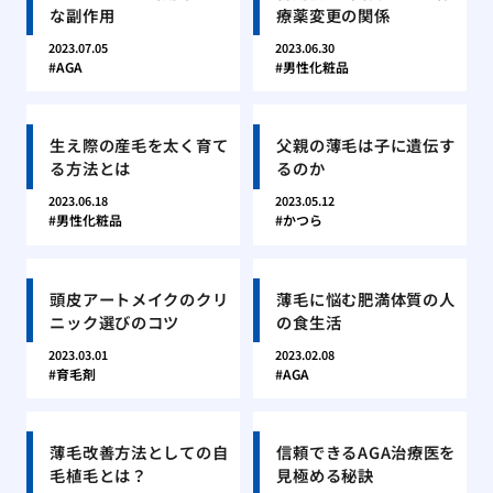
な副作用
療薬変更の関係
2023.07.05
2023.06.30
AGA
男性化粧品
生え際の産毛を太く育て
父親の薄毛は子に遺伝す
る方法とは
るのか
2023.06.18
2023.05.12
男性化粧品
かつら
頭皮アートメイクのクリ
薄毛に悩む肥満体質の人
ニック選びのコツ
の食生活
2023.03.01
2023.02.08
育毛剤
AGA
薄毛改善方法としての自
信頼できるAGA治療医を
毛植毛とは？
見極める秘訣