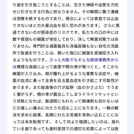
り歯を引き抜こうとすることは、生きた神経や血管を力任
せに引きちぎる行為に他なりません。その瞬間に襲う激痛
は想像を絶するものであり、場合によっては家庭では止血
できないほどの大量出血を招く恐れがあります。 さらに看
過できないのが感染症のリスクです。私たちの口の中には
数千億個もの細菌が常在しており、決して無菌状態ではあ
りません。専門的な滅菌器具も消毒設備もない自宅の洗面
所で抜歯を行うことは、開いた傷口に細菌を直接招き入れ
るようなものです。
さっと大阪でもそんな探偵事務所から
は
無理な抜歯によって歯茎や顎の骨が傷つくと、そこから
細菌が入り込み、顔が腫れ上がるような重篤な炎症や、細
菌が血流に乗って全身を巡る菌血症を引き起こす可能性が
あります。また抜歯後の穴が血餅（血のかさぶた）でうま
く塞がらず、顎の骨が露出してしまうドライソケットとい
う状態になれば、数週間にもわたって鎮痛剤も効かないほ
どの激しい痛みにのたうち回ることになります。一瞬の解
決を求めた結果、長期にわたる苦痛を背負い込むことにな
っては本末転倒です。 そして何より強調したいのは、揺れ
ている歯であっても歯科医院での適切な処置によっては抜