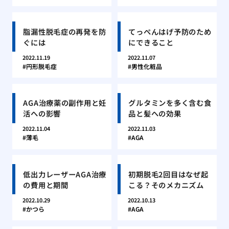
脂漏性脱毛症の再発を防
てっぺんはげ予防のため
ぐには
にできること
2022.11.19
2022.11.07
円形脱毛症
男性化粧品
AGA治療薬の副作用と妊
グルタミンを多く含む食
活への影響
品と髪への効果
2022.11.04
2022.11.03
薄毛
AGA
低出力レーザーAGA治療
初期脱毛2回目はなぜ起
の費用と期間
こる？そのメカニズム
2022.10.29
2022.10.13
かつら
AGA