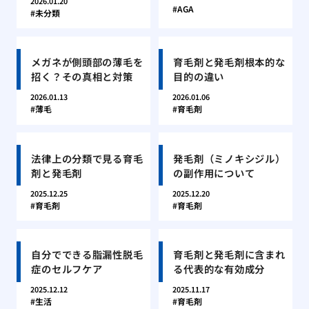
2026.01.20
AGA
未分類
メガネが側頭部の薄毛を
育毛剤と発毛剤根本的な
招く？その真相と対策
目的の違い
2026.01.13
2026.01.06
薄毛
育毛剤
法律上の分類で見る育毛
発毛剤（ミノキシジル）
剤と発毛剤
の副作用について
2025.12.25
2025.12.20
育毛剤
育毛剤
自分でできる脂漏性脱毛
育毛剤と発毛剤に含まれ
症のセルフケア
る代表的な有効成分
2025.12.12
2025.11.17
生活
育毛剤