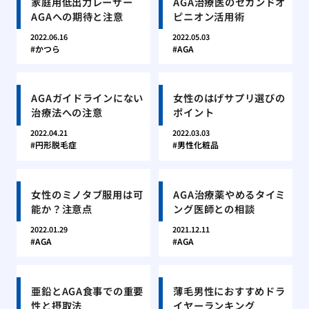
家庭用低出力レーザー
AGA治療医のセカンドオ
AGAへの期待と注意
ピニオン活用術
2022.06.16
2022.05.03
かつら
AGA
AGAガイドラインにない
女性のはげサプリ選びの
治療法への注意
ポイント
2022.04.21
2022.03.03
円形脱毛症
男性化粧品
女性のミノタブ服用は可
AGA治療薬やめるタイミ
能か？注意点
ング医師との相談
2022.01.29
2021.12.11
AGA
AGA
亜鉛とAGA食事での重要
薄毛男性におすすめドラ
性と摂取法
イヤーランキング