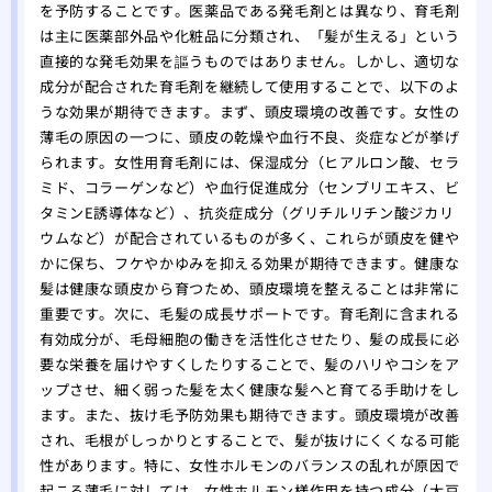
を予防することです。医薬品である発毛剤とは異なり、育毛剤
は主に医薬部外品や化粧品に分類され、「髪が生える」という
直接的な発毛効果を謳うものではありません。しかし、適切な
成分が配合された育毛剤を継続して使用することで、以下のよ
うな効果が期待できます。まず、頭皮環境の改善です。女性の
薄毛の原因の一つに、頭皮の乾燥や血行不良、炎症などが挙げ
られます。女性用育毛剤には、保湿成分（ヒアルロン酸、セラ
ミド、コラーゲンなど）や血行促進成分（センブリエキス、ビ
タミンE誘導体など）、抗炎症成分（グリチルリチン酸ジカリ
ウムなど）が配合されているものが多く、これらが頭皮を健や
かに保ち、フケやかゆみを抑える効果が期待できます。健康な
髪は健康な頭皮から育つため、頭皮環境を整えることは非常に
重要です。次に、毛髪の成長サポートです。育毛剤に含まれる
有効成分が、毛母細胞の働きを活性化させたり、髪の成長に必
要な栄養を届けやすくしたりすることで、髪のハリやコシをア
ップさせ、細く弱った髪を太く健康な髪へと育てる手助けをし
ます。また、抜け毛予防効果も期待できます。頭皮環境が改善
され、毛根がしっかりとすることで、髪が抜けにくくなる可能
性があります。特に、女性ホルモンのバランスの乱れが原因で
起こる薄毛に対しては、女性ホルモン様作用を持つ成分（大豆