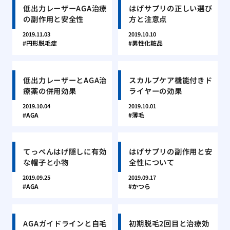
低出力レーザーAGA治療
はげサプリの正しい選び
の副作用と安全性
方と注意点
2019.11.03
2019.10.10
円形脱毛症
男性化粧品
低出力レーザーとAGA治
スカルプケア機能付きド
療薬の併用効果
ライヤーの効果
2019.10.04
2019.10.01
AGA
薄毛
てっぺんはげ隠しに有効
はげサプリの副作用と安
な帽子と小物
全性について
2019.09.25
2019.09.17
AGA
かつら
AGAガイドラインと自毛
初期脱毛2回目と治療効