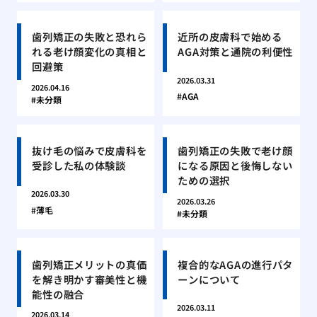
歯列矯正の失敗と恐れら
近所の皮膚科で始める
れる老け顔変化の真相と
AGA対策と通院の利便性
回避策
2026.03.31
2026.04.16
AGA
未分類
抜け毛の悩みで皮膚科を
歯列矯正の失敗で老け顔
受診した私の体験談
になる原因と後悔しない
ための選択
2026.03.30
2026.03.26
薄毛
未分類
歯列矯正メリットの真価
複合的なAGAの進行パタ
を解き明かす審美性と機
ーンについて
能性の融合
2026.03.11
2026.03.14