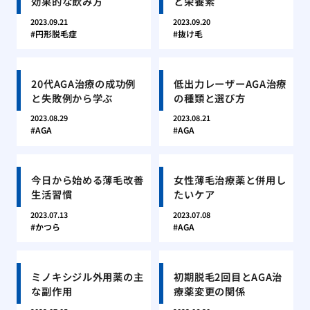
効果的な飲み方
と栄養素
2023.09.21
2023.09.20
円形脱毛症
抜け毛
20代AGA治療の成功例
低出力レーザーAGA治療
と失敗例から学ぶ
の種類と選び方
2023.08.29
2023.08.21
AGA
AGA
今日から始める薄毛改善
女性薄毛治療薬と併用し
生活習慣
たいケア
2023.07.13
2023.07.08
かつら
AGA
ミノキシジル外用薬の主
初期脱毛2回目とAGA治
な副作用
療薬変更の関係