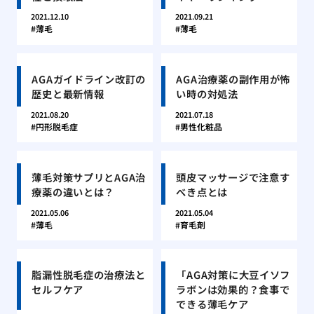
2021.12.10
2021.09.21
薄毛
薄毛
AGAガイドライン改訂の
AGA治療薬の副作用が怖
歴史と最新情報
い時の対処法
2021.08.20
2021.07.18
円形脱毛症
男性化粧品
薄毛対策サプリとAGA治
頭皮マッサージで注意す
療薬の違いとは？
べき点とは
2021.05.06
2021.05.04
薄毛
育毛剤
脂漏性脱毛症の治療法と
「AGA対策に大豆イソフ
セルフケア
ラボンは効果的？食事で
できる薄毛ケア