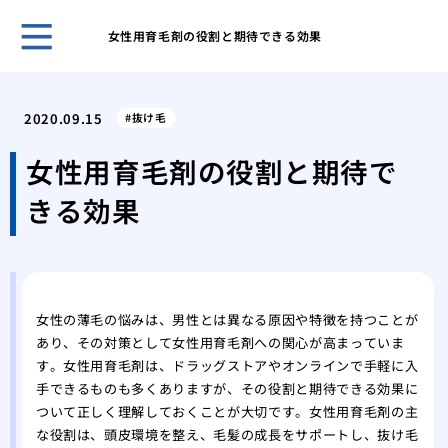
女性用育毛剤の役割と期待できる効果
薄毛
うな
2020.09.15
抜け毛
まず
策
女性用育毛剤の役割と期待で
洗髪
きる効果
とに
薄毛
にな
薄毛
れを
女性の薄毛の悩みは、男性とは異なる原因や特徴を持つことが
薄毛
あり、その対策として女性用育毛剤への関心が高まっていま
馬鹿
す。女性用育毛剤は、ドラッグストアやオンラインで手軽に入
薄毛
手できるものも多くありますが、その役割と期待できる効果に
ついて正しく理解しておくことが大切です。女性用育毛剤の主
な役割は、頭皮環境を整え、毛髪の成長をサポートし、抜け毛