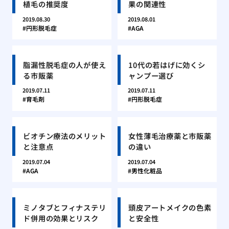
植毛の推奨度
果の関連性
2019.08.30
2019.08.01
円形脱毛症
AGA
脂漏性脱毛症の人が使え
10代の若はげに効くシ
る市販薬
ャンプー選び
2019.07.11
2019.07.11
育毛剤
円形脱毛症
ビオチン療法のメリット
女性薄毛治療薬と市販薬
と注意点
の違い
2019.07.04
2019.07.04
AGA
男性化粧品
ミノタブとフィナステリ
頭皮アートメイクの色素
ド併用の効果とリスク
と安全性