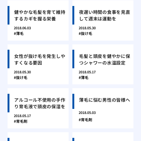
健やかな毛髪を育て維持
夜遅い時間の食事を見直
するカギを握る栄養
して週末は運動を
2018.06.03
2018.05.30
薄毛
抜け毛
女性が抜け毛を発生しや
毛髪と頭皮を健やかに保
すくなる要因
つシャワーの水温設定
2018.05.30
2018.05.17
抜け毛
薄毛
アルコール不使用の手作
薄毛に悩む男性の皆様へ
り育毛液で頭皮の保湿を
2018.05.03
2018.05.17
育毛剤
育毛剤