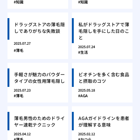
知識
知識
ドラッグストアの薄毛隠
私がドラッグストアで薄
しでありがちな失敗談
毛隠しを手にした日のこ
と
2025.07.27
2025.07.24
薄毛
生活
手軽さが魅力のパウダー
ビオチンを多く含む食品
タイプの女性用薄毛隠し
と摂取のコツ
2025.07.23
2025.05.18
薄毛
AGA
薄毛男性のためのドライ
AGAガイドラインを患者
ヤー速乾テクニック
が理解する意味
2025.04.12
2025.02.12
薄毛
かつら