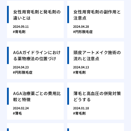
女性用育毛剤と発毛剤の
女性用育毛剤の副作用と
違いとは
注意点
2024.09.11
2024.04.28
育毛剤
円形脱毛症
AGAガイドラインにおけ
頭皮アートメイク施術の
る薬物療法の位置づけ
流れと注意点
2024.04.23
2024.04.13
円形脱毛症
育毛剤
AGA治療薬ごとの費用比
薄毛と高血圧の併発対策
較と特徴
どうする
2024.02.24
2024.01.18
薄毛
育毛剤