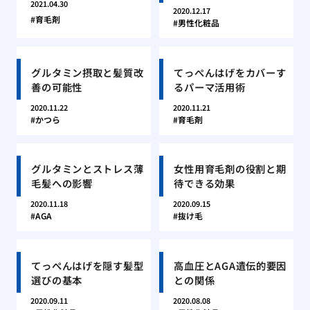
2021.04.30
2020.12.17
育毛剤
男性化粧品
グルタミン摂取と髪質改
てっぺんはげをカバーす
善の可能性
るパーマ活用術
2020.11.22
2020.11.21
かつら
育毛剤
グルタミンとストレス薄
女性用育毛剤の役割と期
毛髪への影響
待できる効果
2020.11.18
2020.09.15
AGA
抜け毛
てっぺんはげを隠す髪型
高血圧とAGA遺伝的要因
選びの基本
との関係
2020.09.11
2020.08.08