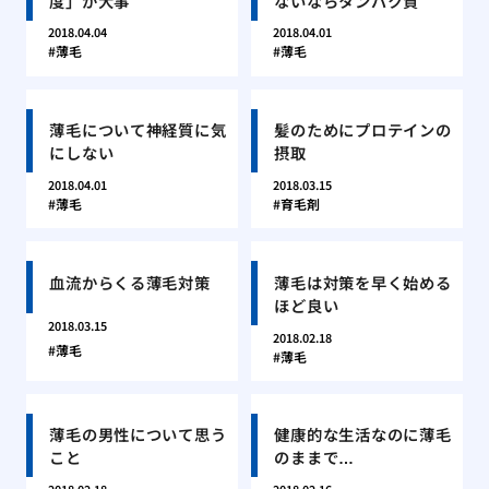
度」が大事
ないならタンパク質
2018.04.04
2018.04.01
薄毛
薄毛
薄毛について神経質に気
髪のためにプロテインの
にしない
摂取
2018.04.01
2018.03.15
薄毛
育毛剤
血流からくる薄毛対策
薄毛は対策を早く始める
ほど良い
2018.03.15
2018.02.18
薄毛
薄毛
薄毛の男性について思う
健康的な生活なのに薄毛
こと
のままで…