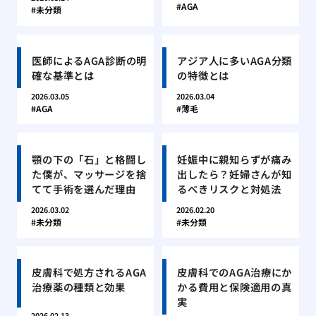
AGA
未分類
医師によるAGA診断の明
アジア人に多いAGA分類
確な基準とは
の特徴とは
2026.03.05
2026.03.04
AGA
薄毛
顎の下の「石」と格闘し
妊娠中に親知らずが痛み
た僕が、マッサージを捨
出したら？妊婦さんが知
てて手術を選んだ理由
るべきリスクと対処法
2026.03.02
2026.02.20
未分類
未分類
皮膚科で処方されるAGA
皮膚科でのAGA治療にか
治療薬の種類と効果
かる費用と保険適用の真
実
2026.02.13