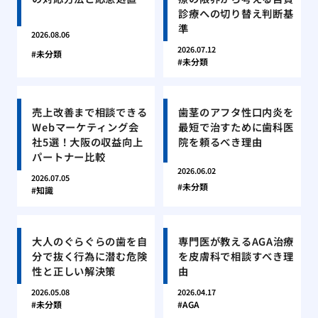
診療への切り替え判断基
準
2026.08.06
2026.07.12
未分類
未分類
売上改善まで相談できる
歯茎のアフタ性口内炎を
Webマーケティング会
最短で治すために歯科医
社5選！大阪の収益向上
院を頼るべき理由
パートナー比較
2026.06.02
2026.07.05
未分類
知識
大人のぐらぐらの歯を自
専門医が教えるAGA治療
分で抜く行為に潜む危険
を皮膚科で相談すべき理
性と正しい解決策
由
2026.05.08
2026.04.17
未分類
AGA