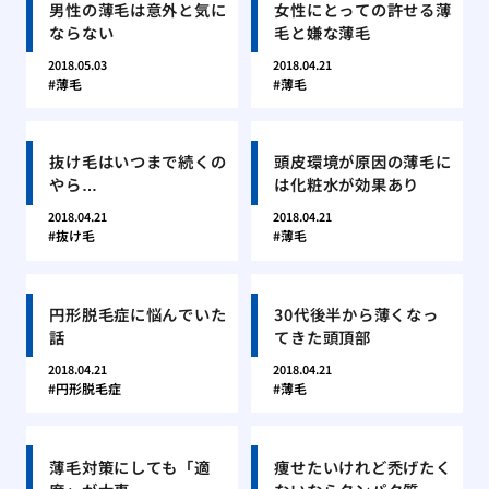
男性の薄毛は意外と気に
女性にとっての許せる薄
ならない
毛と嫌な薄毛
2018.05.03
2018.04.21
薄毛
薄毛
抜け毛はいつまで続くの
頭皮環境が原因の薄毛に
やら…
は化粧水が効果あり
2018.04.21
2018.04.21
抜け毛
薄毛
円形脱毛症に悩んでいた
30代後半から薄くなっ
話
てきた頭頂部
2018.04.21
2018.04.21
円形脱毛症
薄毛
薄毛対策にしても「適
痩せたいけれど禿げたく