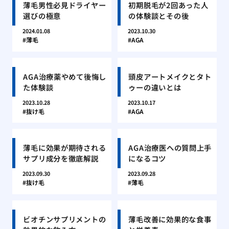
薄毛男性必見ドライヤー
初期脱毛が2回あった人
選びの極意
の体験談とその後
2024.01.08
2023.10.30
薄毛
AGA
AGA治療薬やめて後悔し
頭皮アートメイクとタト
た体験談
ゥーの違いとは
2023.10.28
2023.10.17
抜け毛
AGA
薄毛に効果が期待される
AGA治療医への質問上手
サプリ成分を徹底解説
になるコツ
2023.09.30
2023.09.28
抜け毛
薄毛
ビオチンサプリメントの
薄毛改善に効果的な食事