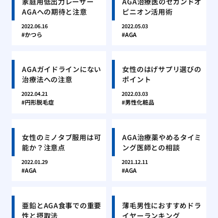
家庭用低出力レーザー
AGA治療医のセカンドオ
AGAへの期待と注意
ピニオン活用術
2022.06.16
2022.05.03
かつら
AGA
AGAガイドラインにない
女性のはげサプリ選びの
治療法への注意
ポイント
2022.04.21
2022.03.03
円形脱毛症
男性化粧品
女性のミノタブ服用は可
AGA治療薬やめるタイミ
能か？注意点
ング医師との相談
2022.01.29
2021.12.11
AGA
AGA
亜鉛とAGA食事での重要
薄毛男性におすすめドラ
性と摂取法
イヤーランキング