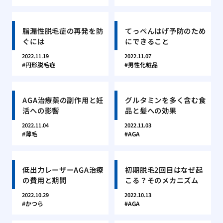
脂漏性脱毛症の再発を防
てっぺんはげ予防のため
ぐには
にできること
2022.11.19
2022.11.07
円形脱毛症
男性化粧品
AGA治療薬の副作用と妊
グルタミンを多く含む食
活への影響
品と髪への効果
2022.11.04
2022.11.03
薄毛
AGA
低出力レーザーAGA治療
初期脱毛2回目はなぜ起
の費用と期間
こる？そのメカニズム
2022.10.29
2022.10.13
かつら
AGA