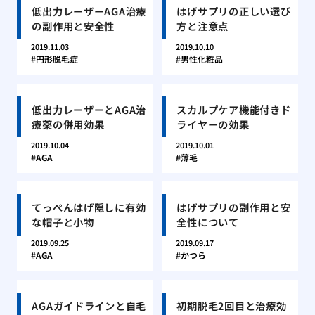
低出力レーザーAGA治療
はげサプリの正しい選び
の副作用と安全性
方と注意点
2019.11.03
2019.10.10
円形脱毛症
男性化粧品
低出力レーザーとAGA治
スカルプケア機能付きド
療薬の併用効果
ライヤーの効果
2019.10.04
2019.10.01
AGA
薄毛
てっぺんはげ隠しに有効
はげサプリの副作用と安
な帽子と小物
全性について
2019.09.25
2019.09.17
AGA
かつら
AGAガイドラインと自毛
初期脱毛2回目と治療効