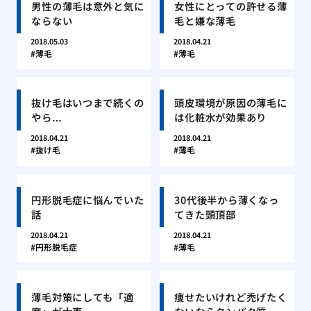
男性の薄毛は意外と気に
女性にとっての許せる薄
ならない
毛と嫌な薄毛
2018.05.03
2018.04.21
薄毛
薄毛
抜け毛はいつまで続くの
頭皮環境が原因の薄毛に
やら…
は化粧水が効果あり
2018.04.21
2018.04.21
抜け毛
薄毛
円形脱毛症に悩んでいた
30代後半から薄くなっ
話
てきた頭頂部
2018.04.21
2018.04.21
円形脱毛症
薄毛
薄毛対策にしても「適
痩せたいけれど禿げたく