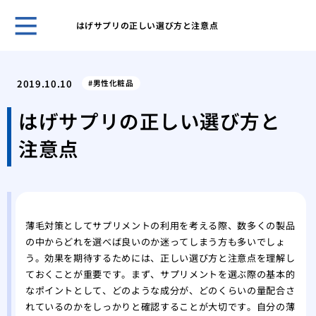
はげサプリの正しい選び方と注意点
薄毛
うな
2019.10.10
男性化粧品
まず
策
はげサプリの正しい選び方と
洗髪
注意点
とに
薄毛
にな
薄毛
れを
薄毛対策としてサプリメントの利用を考える際、数多くの製品
薄毛
の中からどれを選べば良いのか迷ってしまう方も多いでしょ
馬鹿
う。効果を期待するためには、正しい選び方と注意点を理解し
薄毛
ておくことが重要です。まず、サプリメントを選ぶ際の基本的
なポイントとして、どのような成分が、どのくらいの量配合さ
れているのかをしっかりと確認することが大切です。自分の薄