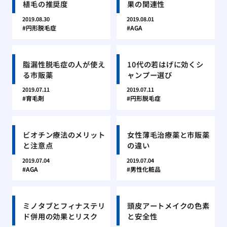
植毛の推奨度
果の関連性
2019.08.30
2019.08.01
円形脱毛症
AGA
脂漏性脱毛症の人が使え
10代の若はげに効くシ
る市販薬
ャンプー選び
2019.07.11
2019.07.11
育毛剤
円形脱毛症
ビオチン療法のメリット
女性薄毛治療薬と市販薬
と注意点
の違い
2019.07.04
2019.07.04
AGA
男性化粧品
ミノタブとフィナステリ
頭皮アートメイクの色素
ド併用の効果とリスク
と安全性