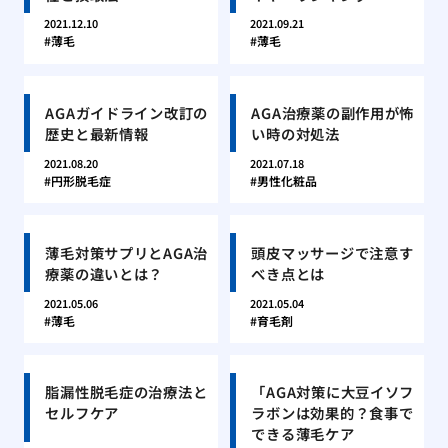
2021.12.10
2021.09.21
薄毛
薄毛
AGAガイドライン改訂の
AGA治療薬の副作用が怖
歴史と最新情報
い時の対処法
2021.08.20
2021.07.18
円形脱毛症
男性化粧品
薄毛対策サプリとAGA治
頭皮マッサージで注意す
療薬の違いとは？
べき点とは
2021.05.06
2021.05.04
薄毛
育毛剤
脂漏性脱毛症の治療法と
「AGA対策に大豆イソフ
セルフケア
ラボンは効果的？食事で
できる薄毛ケア