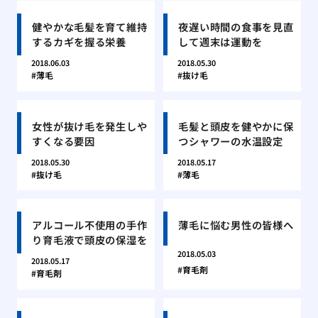
健やかな毛髪を育て維持
夜遅い時間の食事を見直
するカギを握る栄養
して週末は運動を
2018.06.03
2018.05.30
薄毛
抜け毛
女性が抜け毛を発生しや
毛髪と頭皮を健やかに保
すくなる要因
つシャワーの水温設定
2018.05.30
2018.05.17
抜け毛
薄毛
アルコール不使用の手作
薄毛に悩む男性の皆様へ
り育毛液で頭皮の保湿を
2018.05.03
2018.05.17
育毛剤
育毛剤