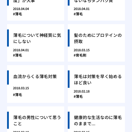
度」が大事
ないならタンパク質
2018.04.04
2018.04.01
薄毛
薄毛
薄毛について神経質に気
髪のためにプロテインの
にしない
摂取
2018.04.01
2018.03.15
薄毛
育毛剤
血流からくる薄毛対策
薄毛は対策を早く始める
ほど良い
2018.03.15
2018.02.18
薄毛
薄毛
薄毛の男性について思う
健康的な生活なのに薄毛
こと
のままで…