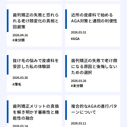
歯列矯正の失敗と恐れら
近所の皮膚科で始める
れる老け顔変化の真相と
AGA対策と通院の利便性
回避策
2026.03.31
2026.04.16
AGA
未分類
抜け毛の悩みで皮膚科を
歯列矯正の失敗で老け顔
受診した私の体験談
になる原因と後悔しない
ための選択
2026.03.30
2026.03.26
薄毛
未分類
歯列矯正メリットの真価
複合的なAGAの進行パタ
を解き明かす審美性と機
ーンについて
能性の融合
2026.03.11
2026.03.14