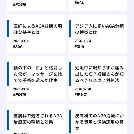
AGA
未分類
医師によるAGA診断の明
アジア人に多いAGA分類
確な基準とは
の特徴とは
2026.03.05
2026.03.04
AGA
薄毛
顎の下の「石」と格闘し
妊娠中に親知らずが痛み
た僕が、マッサージを捨
出したら？妊婦さんが知
てて手術を選んだ理由
るべきリスクと対処法
2026.03.02
2026.02.20
未分類
未分類
皮膚科で処方されるAGA
皮膚科でのAGA治療にか
治療薬の種類と効果
かる費用と保険適用の真
実
2026.02.13