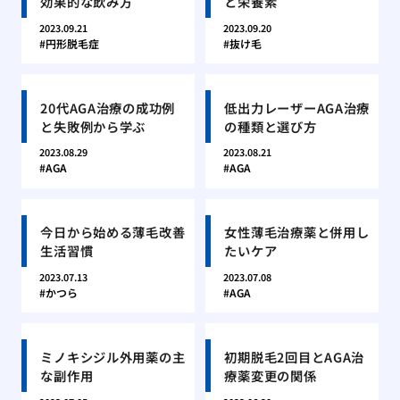
効果的な飲み方
と栄養素
2023.09.21
2023.09.20
円形脱毛症
抜け毛
20代AGA治療の成功例
低出力レーザーAGA治療
と失敗例から学ぶ
の種類と選び方
2023.08.29
2023.08.21
AGA
AGA
今日から始める薄毛改善
女性薄毛治療薬と併用し
生活習慣
たいケア
2023.07.13
2023.07.08
かつら
AGA
ミノキシジル外用薬の主
初期脱毛2回目とAGA治
な副作用
療薬変更の関係