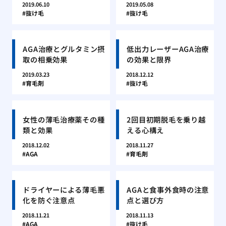
2019.06.10
2019.05.08
抜け毛
抜け毛
AGA治療とグルタミン摂
低出力レーザーAGA治療
取の相乗効果
の効果と限界
2019.03.23
2018.12.12
育毛剤
抜け毛
女性の薄毛治療薬その種
2回目初期脱毛を乗り越
類と効果
える心構え
2018.12.02
2018.11.27
AGA
育毛剤
ドライヤーによる薄毛悪
AGAと食事外食時の注意
化を防ぐ注意点
点と選び方
2018.11.21
2018.11.13
AGA
抜け毛