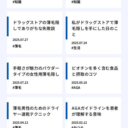
知識
知識
ドラッグストアの薄毛隠
私がドラッグストアで薄
しでありがちな失敗談
毛隠しを手にした日のこ
と
2025.07.27
2025.07.24
薄毛
生活
手軽さが魅力のパウダー
ビオチンを多く含む食品
タイプの女性用薄毛隠し
と摂取のコツ
2025.07.23
2025.05.18
薄毛
AGA
薄毛男性のためのドライ
AGAガイドラインを患者
ヤー速乾テクニック
が理解する意味
2025.04.12
2025.02.12
薄毛
かつら