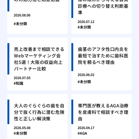
診療への切り替え判断基
準
2026.08.06
2026.07.12
未分類
未分類
売上改善まで相談できる
歯茎のアフタ性口内炎を
Webマーケティング会
最短で治すために歯科医
社5選！大阪の収益向上
院を頼るべき理由
パートナー比較
2026.06.02
2026.07.05
未分類
知識
大人のぐらぐらの歯を自
専門医が教えるAGA治療
分で抜く行為に潜む危険
を皮膚科で相談すべき理
性と正しい解決策
由
2026.05.08
2026.04.17
未分類
AGA