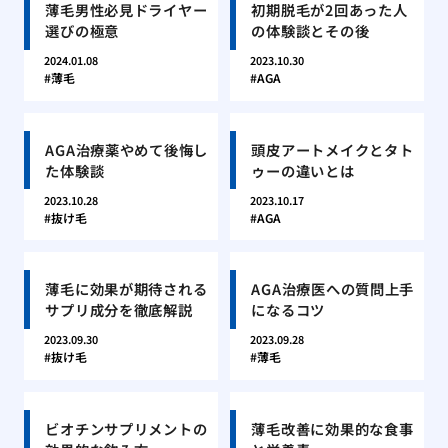
薄毛男性必見ドライヤー
初期脱毛が2回あった人
選びの極意
の体験談とその後
2024.01.08
2023.10.30
薄毛
AGA
AGA治療薬やめて後悔し
頭皮アートメイクとタト
た体験談
ゥーの違いとは
2023.10.28
2023.10.17
抜け毛
AGA
薄毛に効果が期待される
AGA治療医への質問上手
サプリ成分を徹底解説
になるコツ
2023.09.30
2023.09.28
抜け毛
薄毛
ビオチンサプリメントの
薄毛改善に効果的な食事