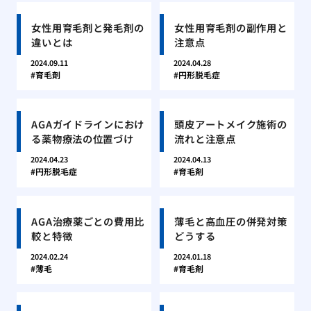
女性用育毛剤と発毛剤の
女性用育毛剤の副作用と
違いとは
注意点
2024.09.11
2024.04.28
育毛剤
円形脱毛症
AGAガイドラインにおけ
頭皮アートメイク施術の
る薬物療法の位置づけ
流れと注意点
2024.04.23
2024.04.13
円形脱毛症
育毛剤
AGA治療薬ごとの費用比
薄毛と高血圧の併発対策
較と特徴
どうする
2024.02.24
2024.01.18
薄毛
育毛剤