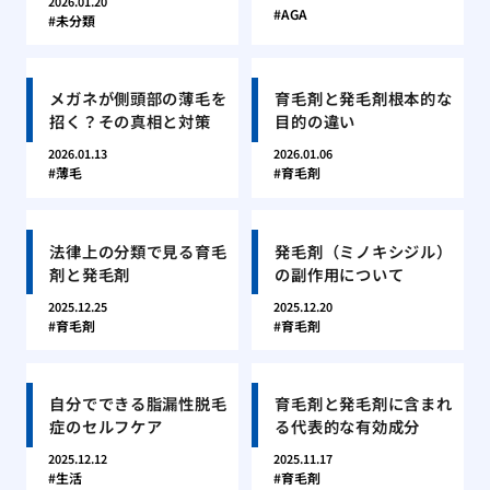
2026.01.20
AGA
未分類
メガネが側頭部の薄毛を
育毛剤と発毛剤根本的な
招く？その真相と対策
目的の違い
2026.01.13
2026.01.06
薄毛
育毛剤
法律上の分類で見る育毛
発毛剤（ミノキシジル）
剤と発毛剤
の副作用について
2025.12.25
2025.12.20
育毛剤
育毛剤
自分でできる脂漏性脱毛
育毛剤と発毛剤に含まれ
症のセルフケア
る代表的な有効成分
2025.12.12
2025.11.17
生活
育毛剤