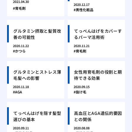
2021.04.30
2020.12.17
育毛剤
男性化粧品
グルタミン摂取と髪質改
てっぺんはげをカバーす
善の可能性
るパーマ活用術
2020.11.22
2020.11.21
かつら
育毛剤
グルタミンとストレス薄
女性用育毛剤の役割と期
毛髪への影響
待できる効果
2020.11.18
2020.09.15
AGA
抜け毛
てっぺんはげを隠す髪型
高血圧とAGA遺伝的要因
選びの基本
との関係
2020.09.11
2020.08.08