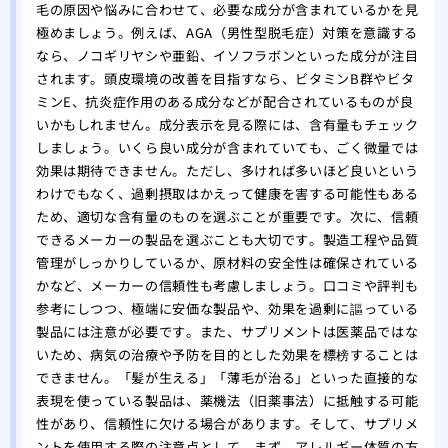
毛の原因や悩みに合わせて、必要な成分が含まれているかを見
極めましょう。例えば、AGA（男性型脱毛症）対策を意識する
なら、ノコギリヤシや亜鉛、イソフラボンといった成分が注目
されます。頭皮環境の改善を目指すなら、ビタミンB群やビタ
ミンE、抗炎症作用のある成分などが配合されているものが良
いかもしれません。成分表示を見る際には、含有量もチェック
しましょう。いくら良い成分が含まれていても、ごく微量では
効果は期待できません。ただし、多ければ多いほど良いという
わけでもなく、過剰摂取はかえって健康を害する可能性もある
ため、適切な含有量のものを選ぶことが重要です。次に、信頼
できるメーカーの製品を選ぶことも大切です。製造工程や品質
管理がしっかりしているか、原材料の安全性は確保されている
かなど、メーカーの信頼性も考慮しましょう。口コミや評判も
参考にしつつ、極端に安価な製品や、効果を過剰に謳っている
製品には注意が必要です。また、サプリメントは医薬品ではな
いため、病気の治療や予防を目的とした効果を標榜することは
できません。「髪が生える」「薄毛が治る」といった直接的な
表現を使っている製品は、薬機法（旧薬事法）に抵触する可能
性があり、信頼性に欠ける場合があります。そして、サプリメ
ントを使用する際の注意点として、まず、アレルギー体質の方