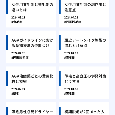
女性用育毛剤と発毛剤の
女性用育毛剤の副作用と
違いとは
注意点
2024.09.11
2024.04.28
育毛剤
円形脱毛症
AGAガイドラインにおけ
頭皮アートメイク施術の
る薬物療法の位置づけ
流れと注意点
2024.04.23
2024.04.13
円形脱毛症
育毛剤
AGA治療薬ごとの費用比
薄毛と高血圧の併発対策
較と特徴
どうする
2024.02.24
2024.01.18
薄毛
育毛剤
薄毛男性必見ドライヤー
初期脱毛が2回あった人