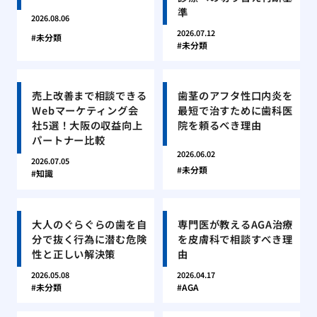
準
2026.08.06
2026.07.12
未分類
未分類
売上改善まで相談できる
歯茎のアフタ性口内炎を
Webマーケティング会
最短で治すために歯科医
社5選！大阪の収益向上
院を頼るべき理由
パートナー比較
2026.06.02
2026.07.05
未分類
知識
大人のぐらぐらの歯を自
専門医が教えるAGA治療
分で抜く行為に潜む危険
を皮膚科で相談すべき理
性と正しい解決策
由
2026.05.08
2026.04.17
未分類
AGA