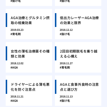
抜け毛
抜け毛
AGA治療とグルタミン摂
低出力レーザーAGA治療
取の相乗効果
の効果と限界
2019.03.23
2018.12.12
育毛剤
抜け毛
女性の薄毛治療薬その種
2回目初期脱毛を乗り越
類と効果
える心構え
2018.12.02
2018.11.27
AGA
育毛剤
ドライヤーによる薄毛悪
AGAと食事外食時の注意
化を防ぐ注意点
点と選び方
2018.11.21
2018.11.13
AGA
抜け毛