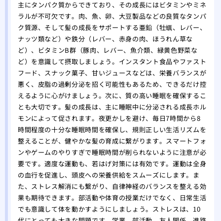
主にタンパク質からできており、その成長にはビタミンやミネ
ラルが不可欠です。肉、魚、卵、大豆製品などの良質なタンパ
ク質源、そして髪の成長をサポートする亜鉛（牡蠣、レバー、
ナッツ類など）や鉄分（レバー、赤身の肉、ほうれん草な
ど）、ビタミンB群（豚肉、レバー、魚介類、緑黄色野菜な
ど）を意識して摂取しましょう。インスタント食品やファスト
フード、スナック菓子、甘いジュースなどは、栄養バランスが
悪く、皮脂の過剰分泌を招く可能性もあるため、できるだけ控
えるように心がけましょう。次に、質の高い睡眠を確保するこ
とも大切です。髪の成長は、主に睡眠中に分泌される成長ホル
モンによって促されます。夜更かしを避け、毎日7時間から8
時間程度の十分な睡眠時間を確保し、規則正しい生活リズムを
整えることが、健やかな髪の育成に繋がります。スマートフォ
ンやゲームのやりすぎで睡眠時間が削られないように注意が必
要です。適度な運動も、若はげ対策には有効です。運動は全身
の血行を促進し、頭皮への栄養供給をスムーズにします。ま
た、ストレス解消にも繋がり、自律神経のバランスを整える効
果も期待できます。部活動や体育の授業だけでなく、日常生活
でも意識して体を動かすようにしましょう。ストレスは、10
代にとっても大きな問題です。学業、部活動、友人関係、進路