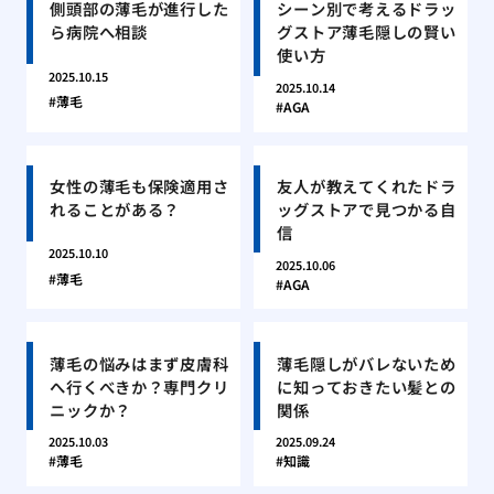
側頭部の薄毛が進行した
シーン別で考えるドラッ
ら病院へ相談
グストア薄毛隠しの賢い
使い方
2025.10.15
2025.10.14
薄毛
AGA
女性の薄毛も保険適用さ
友人が教えてくれたドラ
れることがある？
ッグストアで見つかる自
信
2025.10.10
2025.10.06
薄毛
AGA
薄毛の悩みはまず皮膚科
薄毛隠しがバレないため
へ行くべきか？専門クリ
に知っておきたい髪との
ニックか？
関係
2025.10.03
2025.09.24
薄毛
知識