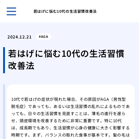
若はげに悩む10代の生活習慣改善法
薄毛
うな
2024.12.21
AGA
まず
策
若はげに悩む10代の生活習慣
洗髪
改善法
とに
薄毛
にな
薄毛
れを
10代で若はげの症状が現れた場合、その原因がAGA（男性型
薄毛
脱毛症）であっても、あるいは生活習慣の乱れによるものであ
馬鹿
っても、日々の生活習慣を見直すことは、薄毛の進行を遅ら
薄毛
せ、頭皮環境を改善するために非常に重要です。特に10代
は、成長期でもあり、生活習慣が心身の健康に大きく影響する
時期です。まず、バランスの取れた食事が基本です。髪の毛は