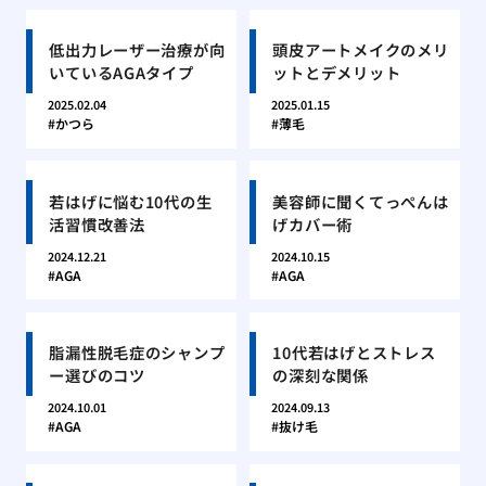
低出力レーザー治療が向
頭皮アートメイクのメリ
いているAGAタイプ
ットとデメリット
2025.02.04
2025.01.15
かつら
薄毛
若はげに悩む10代の生
美容師に聞くてっぺんは
活習慣改善法
げカバー術
2024.12.21
2024.10.15
AGA
AGA
脂漏性脱毛症のシャンプ
10代若はげとストレス
ー選びのコツ
の深刻な関係
2024.10.01
2024.09.13
AGA
抜け毛