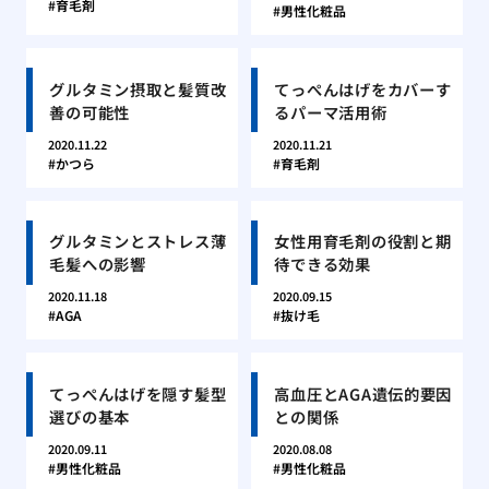
育毛剤
男性化粧品
グルタミン摂取と髪質改
てっぺんはげをカバーす
善の可能性
るパーマ活用術
2020.11.22
2020.11.21
かつら
育毛剤
グルタミンとストレス薄
女性用育毛剤の役割と期
毛髪への影響
待できる効果
2020.11.18
2020.09.15
AGA
抜け毛
てっぺんはげを隠す髪型
高血圧とAGA遺伝的要因
選びの基本
との関係
2020.09.11
2020.08.08
男性化粧品
男性化粧品