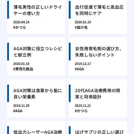
薄毛男性の正しいドライ
血行促進で薄毛と高血圧
ヤーの使い方
を同時にケア
2020.04.19
2020.01.19
かつら
抜け毛
AGA対策に役立つレシピ
女性用育毛剤の選び方、
と献立例
失敗しないポイント
2020.01.18
2019.12.17
男性化粧品
AGA
AGA対策は食事から髪に
20代AGA治療費用の現
良い栄養素
実と将来設計
2019.11.29
2019.11.21
AGA
かつら
低出力レーザーAGA治療
はげサプリの正しい選び