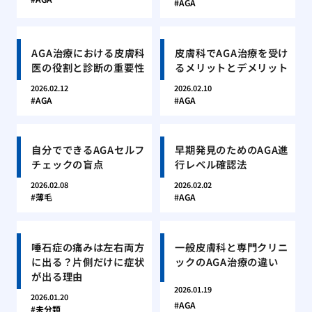
AGA
AGA治療における皮膚科
皮膚科でAGA治療を受け
医の役割と診断の重要性
るメリットとデメリット
2026.02.12
2026.02.10
AGA
AGA
自分でできるAGAセルフ
早期発見のためのAGA進
チェックの盲点
行レベル確認法
2026.02.08
2026.02.02
薄毛
AGA
唾石症の痛みは左右両方
一般皮膚科と専門クリニ
に出る？片側だけに症状
ックのAGA治療の違い
が出る理由
2026.01.19
2026.01.20
AGA
未分類