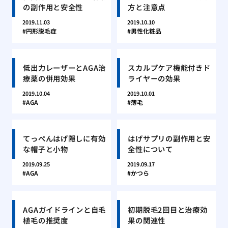
の副作用と安全性
方と注意点
2019.11.03
2019.10.10
円形脱毛症
男性化粧品
低出力レーザーとAGA治
スカルプケア機能付きド
療薬の併用効果
ライヤーの効果
2019.10.04
2019.10.01
AGA
薄毛
てっぺんはげ隠しに有効
はげサプリの副作用と安
な帽子と小物
全性について
2019.09.25
2019.09.17
AGA
かつら
AGAガイドラインと自毛
初期脱毛2回目と治療効
植毛の推奨度
果の関連性