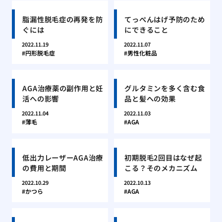
脂漏性脱毛症の再発を防
てっぺんはげ予防のため
ぐには
にできること
2022.11.19
2022.11.07
円形脱毛症
男性化粧品
AGA治療薬の副作用と妊
グルタミンを多く含む食
活への影響
品と髪への効果
2022.11.04
2022.11.03
薄毛
AGA
低出力レーザーAGA治療
初期脱毛2回目はなぜ起
の費用と期間
こる？そのメカニズム
2022.10.29
2022.10.13
かつら
AGA