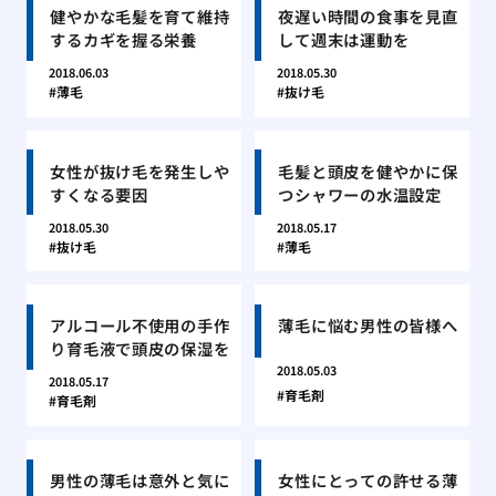
健やかな毛髪を育て維持
夜遅い時間の食事を見直
するカギを握る栄養
して週末は運動を
2018.06.03
2018.05.30
薄毛
抜け毛
女性が抜け毛を発生しや
毛髪と頭皮を健やかに保
すくなる要因
つシャワーの水温設定
2018.05.30
2018.05.17
抜け毛
薄毛
アルコール不使用の手作
薄毛に悩む男性の皆様へ
り育毛液で頭皮の保湿を
2018.05.03
2018.05.17
育毛剤
育毛剤
男性の薄毛は意外と気に
女性にとっての許せる薄