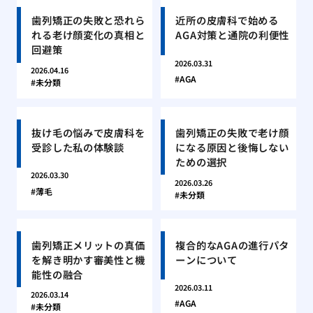
歯列矯正の失敗と恐れら
近所の皮膚科で始める
れる老け顔変化の真相と
AGA対策と通院の利便性
回避策
2026.03.31
2026.04.16
AGA
未分類
抜け毛の悩みで皮膚科を
歯列矯正の失敗で老け顔
受診した私の体験談
になる原因と後悔しない
ための選択
2026.03.30
2026.03.26
薄毛
未分類
歯列矯正メリットの真価
複合的なAGAの進行パタ
を解き明かす審美性と機
ーンについて
能性の融合
2026.03.11
2026.03.14
AGA
未分類