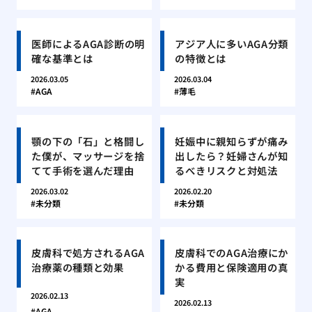
医師によるAGA診断の明
アジア人に多いAGA分類
確な基準とは
の特徴とは
2026.03.05
2026.03.04
AGA
薄毛
顎の下の「石」と格闘し
妊娠中に親知らずが痛み
た僕が、マッサージを捨
出したら？妊婦さんが知
てて手術を選んだ理由
るべきリスクと対処法
2026.03.02
2026.02.20
未分類
未分類
皮膚科で処方されるAGA
皮膚科でのAGA治療にか
治療薬の種類と効果
かる費用と保険適用の真
実
2026.02.13
2026.02.13
AGA