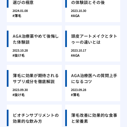
選びの極意
の体験談とその後
2024.01.08
2023.10.30
薄毛
AGA
AGA治療薬やめて後悔し
頭皮アートメイクとタト
た体験談
ゥーの違いとは
2023.10.28
2023.10.17
抜け毛
AGA
薄毛に効果が期待される
AGA治療医への質問上手
サプリ成分を徹底解説
になるコツ
2023.09.30
2023.09.28
抜け毛
薄毛
ビオチンサプリメントの
薄毛改善に効果的な食事
効果的な飲み方
と栄養素