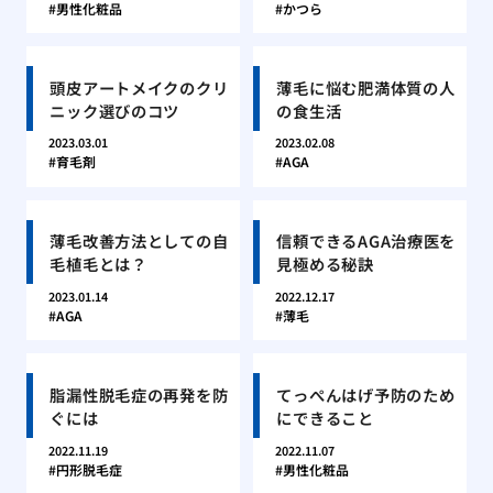
男性化粧品
かつら
頭皮アートメイクのクリ
薄毛に悩む肥満体質の人
ニック選びのコツ
の食生活
2023.03.01
2023.02.08
育毛剤
AGA
薄毛改善方法としての自
信頼できるAGA治療医を
毛植毛とは？
見極める秘訣
2023.01.14
2022.12.17
AGA
薄毛
脂漏性脱毛症の再発を防
てっぺんはげ予防のため
ぐには
にできること
2022.11.19
2022.11.07
円形脱毛症
男性化粧品