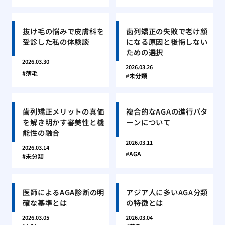
抜け毛の悩みで皮膚科を
歯列矯正の失敗で老け顔
受診した私の体験談
になる原因と後悔しない
ための選択
2026.03.30
2026.03.26
薄毛
未分類
歯列矯正メリットの真価
複合的なAGAの進行パタ
を解き明かす審美性と機
ーンについて
能性の融合
2026.03.11
2026.03.14
AGA
未分類
医師によるAGA診断の明
アジア人に多いAGA分類
確な基準とは
の特徴とは
2026.03.05
2026.03.04