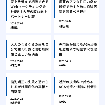
売上改善まで相談できる
歯茎のアフタ性口内炎を
Webマーケティング会
最短で治すために歯科医
社5選！大阪の収益向上
院を頼るべき理由
パートナー比較
2026.06.02
2026.07.05
未分類
知識
大人のぐらぐらの歯を自
専門医が教えるAGA治療
分で抜く行為に潜む危険
を皮膚科で相談すべき理
性と正しい解決策
由
2026.05.08
2026.04.17
未分類
AGA
歯列矯正の失敗と恐れら
近所の皮膚科で始める
れる老け顔変化の真相と
AGA対策と通院の利便性
回避策
2026.03.31
2026.04.16
AGA
未分類