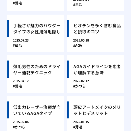
薄毛
生活
手軽さが魅力のパウダー
ビオチンを多く含む食品
タイプの女性用薄毛隠し
と摂取のコツ
2025.07.23
2025.05.18
薄毛
AGA
薄毛男性のためのドライ
AGAガイドラインを患者
ヤー速乾テクニック
が理解する意味
2025.04.12
2025.02.12
薄毛
かつら
低出力レーザー治療が向
頭皮アートメイクのメリ
いているAGAタイプ
ットとデメリット
2025.02.04
2025.01.15
かつら
薄毛