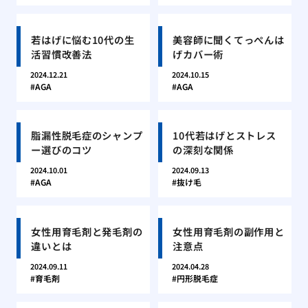
若はげに悩む10代の生
美容師に聞くてっぺんは
活習慣改善法
げカバー術
2024.12.21
2024.10.15
AGA
AGA
脂漏性脱毛症のシャンプ
10代若はげとストレス
ー選びのコツ
の深刻な関係
2024.10.01
2024.09.13
AGA
抜け毛
女性用育毛剤と発毛剤の
女性用育毛剤の副作用と
違いとは
注意点
2024.09.11
2024.04.28
育毛剤
円形脱毛症