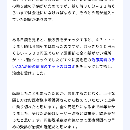
の時５歳の子供がいたのですが、朝８時３０分～２１時ぐ
らいまでは会社にいなければならず、そうとう気が滅入っ
ていた記憶があります。
ある日鏡を見ると、後ろ姿をチェックすると、ん？・・・
うまく隠れる場所ではあったのですが、はっきり１０円玉
くらい～５００円玉ぐらい？頭頂部に全く髪がない場所
が・・相当ショックでしたがすぐに脱毛症の
治療実績の多
いAGA治療の病院のネットの口コミ
をチェックして探し、
治療を受けました。
転職したこともあったためか、悪化することなく、上手な
隠し方はお医者様や看護師さんから教えていただいて上手
に乗り切れたと思います。全く元通りになるまで半年かか
りました。受けた治療はレーザー治療と塗布薬、飲み薬だ
ったと思います。円形脱毛症は病気なので医療機関への早
めの受診が治療の近道だと思います。