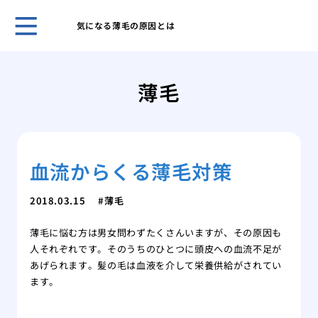
気になる薄毛の原因とは
薄毛
うな
薄毛
まず
策
洗髪
とに
血流からくる薄毛対策
薄毛
にな
薄毛
2018.03.15
薄毛
れを
薄毛に悩む方は男女問わずたくさんいますが、その原因も
薄毛
人それぞれです。そのうちのひとつに頭皮への血流不足が
馬鹿
あげられます。髪の毛は血液を介して栄養供給がされてい
薄毛
ます。