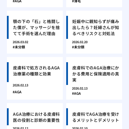
AGA
薄毛
顎の下の「石」と格闘し
妊娠中に親知らずが痛み
た僕が、マッサージを捨
出したら？妊婦さんが知
てて手術を選んだ理由
るべきリスクと対処法
2026.03.02
2026.02.20
未分類
未分類
皮膚科で処方されるAGA
皮膚科でのAGA治療にか
治療薬の種類と効果
かる費用と保険適用の真
実
2026.02.13
2026.02.13
AGA
AGA
AGA治療における皮膚科
皮膚科でAGA治療を受け
医の役割と診断の重要性
るメリットとデメリット
2026.02.12
2026.02.10