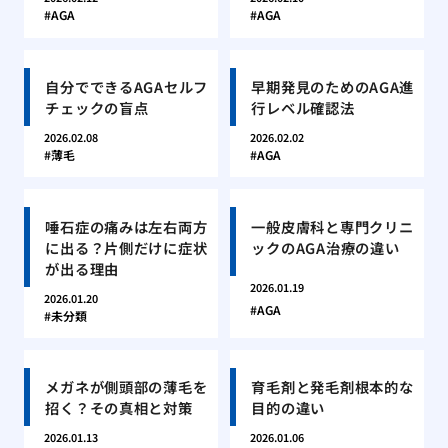
AGA
AGA
自分でできるAGAセルフ
早期発見のためのAGA進
チェックの盲点
行レベル確認法
2026.02.08
2026.02.02
薄毛
AGA
唾石症の痛みは左右両方
一般皮膚科と専門クリニ
に出る？片側だけに症状
ックのAGA治療の違い
が出る理由
2026.01.19
2026.01.20
AGA
未分類
メガネが側頭部の薄毛を
育毛剤と発毛剤根本的な
招く？その真相と対策
目的の違い
2026.01.13
2026.01.06