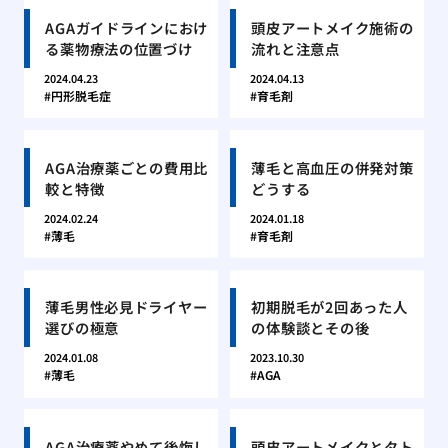
AGAガイドラインにおけ
頭皮アートメイク施術の
る薬物療法の位置づけ
流れと注意点
2024.04.23
2024.04.13
円形脱毛症
育毛剤
AGA治療薬ごとの費用比
薄毛と高血圧の併発対策
較と特徴
どうする
2024.02.24
2024.01.18
薄毛
育毛剤
薄毛男性必見ドライヤー
初期脱毛が2回あった人
選びの極意
の体験談とその後
2024.01.08
2023.10.30
薄毛
AGA
AGA治療薬やめて後悔し
頭皮アートメイクとタト