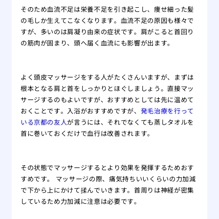
そのため血流不足は栄養不足を引き起こし、痩せ細った髪
の毛しか生えてこなくなります。血流不足の原因も様々で
すが、多いのは肩凝り由来の症状です。肩がこると首回り
の筋肉が固まり、頭へ届く血流にも影響が出ます。
よく頭皮マッサージをする人がたくさんいますが、まずは
根本となる肩と首をしっかりとほぐしましょう。直接マッ
サージするのもよいですが、おすすめとしては先に温めて
おくことです。入浴がおすすめですが、
発毛治療を行って
いる京都の友人
が言うには、それでなくても蒸しタオルを
首に巻いておくだけで血行は改善されます。
その状態でマッサージするとより効果を発揮するためおす
すめです。 マッサージの際、痛気持ちいいくらいの力加減
で下から上にかけて揉んでいきます。首周りは神経が密集
しているため力加減に注意は必要です。