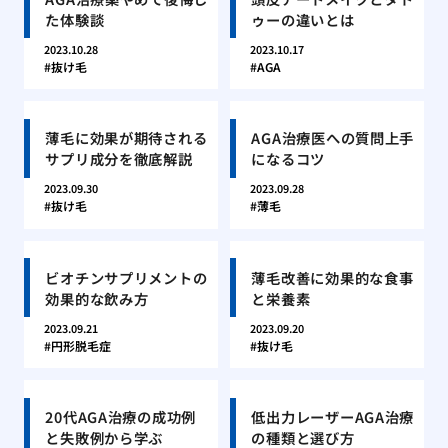
た体験談
ゥーの違いとは
2023.10.28
2023.10.17
抜け毛
AGA
薄毛に効果が期待される
AGA治療医への質問上手
サプリ成分を徹底解説
になるコツ
2023.09.30
2023.09.28
抜け毛
薄毛
ビオチンサプリメントの
薄毛改善に効果的な食事
効果的な飲み方
と栄養素
2023.09.21
2023.09.20
円形脱毛症
抜け毛
20代AGA治療の成功例
低出力レーザーAGA治療
と失敗例から学ぶ
の種類と選び方