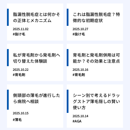
脂漏性脱毛症とは何かそ
これは脂漏性脱毛症？特
の正体とメカニズム
徴的な初期症状
2025.11.02
2025.10.27
抜け毛
抜け毛
私が育毛剤から発毛剤へ
育毛剤と発毛剤併用は可
切り替えた体験談
能か？その効果と注意点
2025.10.22
2025.10.16
育毛剤
育毛剤
側頭部の薄毛が進行した
シーン別で考えるドラッ
ら病院へ相談
グストア薄毛隠しの賢い
使い方
2025.10.15
2025.10.14
薄毛
AGA